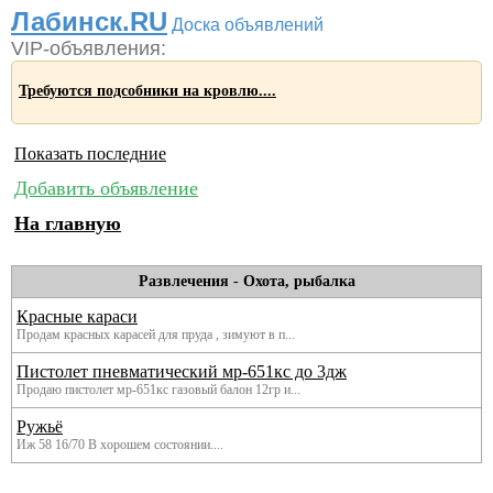
Лабинск.RU
Доска объявлений
VIP-объявления:
Требуются подсобники на кровлю....
Показать последние
Добавить объявление
На главную
Развлечения
-
Охота, рыбалка
Красные караси
Продам красных карасей для пруда , зимуют в п...
Пистолет пневматический мр-651кс до 3дж
Продаю пистолет мр-651кс газовый балон 12гр и...
Ружьё
Иж 58 16/70 В хорошем состоянии....