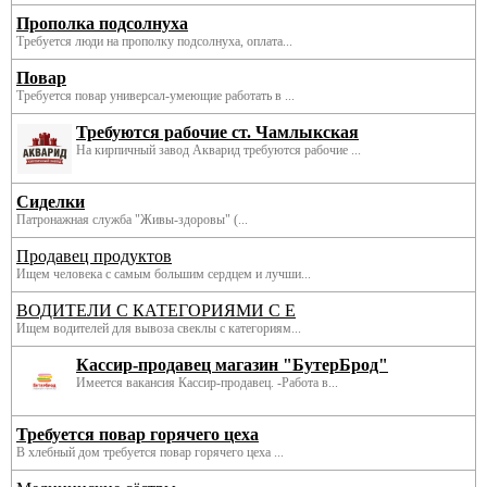
Прополка подсолнуха
Требуется люди на прополку подсолнуха, оплата...
Повар
Требуется повар универсал-умеющие работать в ...
Требуются рабочие ст. Чамлыкская
На кирпичный завод Акварид требуются рабочие ...
Сиделки
Патронажная служба "Живы-здоровы" (...
Продавец продуктов
Ищем человека с самым большим сердцем и лучши...
ВОДИТЕЛИ С КАТЕГОРИЯМИ С Е
Ищем водителей для вывоза свеклы с категориям...
Кассир-продавец магазин "БутерБрод"
Имеется вакансия Кассир-продавец. -Работа в...
Требуется повар горячего цеха
В хлебный дом требуется повар горячего цеха ...