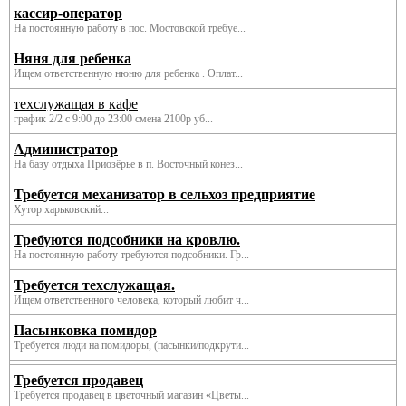
кассир-оператор
На постоянную работу в пос. Мостовской требуе...
Няня для ребенка
Ищем ответственную нюню для ребенка . Оплат...
техслужащая в кафе
график 2/2 с 9:00 до 23:00 смена 2100р уб...
Администратор
На базу отдыха Приозёрье в п. Восточный конез...
Требуется механизатор в сельхоз предприятие
Хутор харьковский...
Требуются подсобники на кровлю.
На постоянную работу требуются подсобники. Гр...
Требуется техслужащая.
Ищем ответственного человека, который любит ч...
Пасынковка помидор
Требуется люди на помидоры, (пасынки/подкрути...
Требуется продавец
Требуется продавец в цветочный магазин «Цветы...