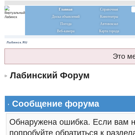
Главная
Справочная
Доска объявлений
Кинотеатры
Погода
Автовокзал
Веб-камера
Карта города
Лабинск.RU
Это м
Лабинский Форум
Сообщение форума
Обнаружена ошибка. Если вам н
попробуйте обратиться к разде