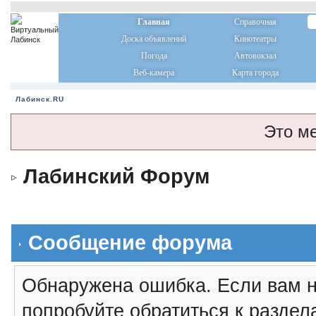
Главная
Справочная
Доска объявлений
Кинотеатры
Погода
Автовокзал
Веб-камера
Карта города
Лабинск.RU
Это м
Лабинский Форум
Сообщение форума
Обнаружена ошибка. Если вам н
попробуйте обратиться к разде