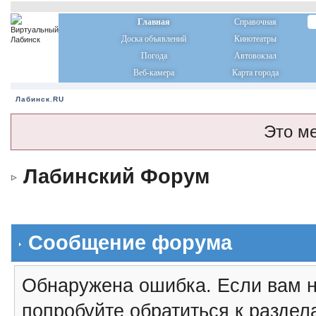
Главная
Справочная
Доска объявлений
Кинотеатры
Погода
Автовокзал
Веб-камера
Карта города
Лабинск.RU
Это м
Лабинский Форум
Сообщение форума
Обнаружена ошибка. Если вам н
попробуйте обратиться к разде