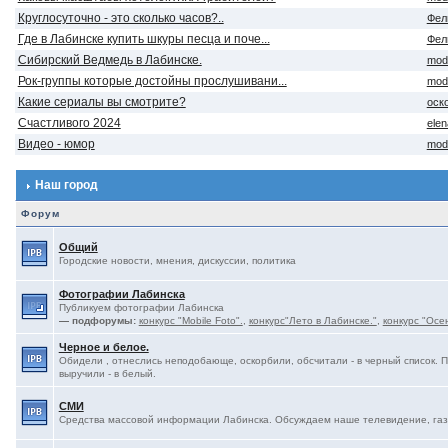
Круглосуточно - это сколько часов?..
Фел
Где в Лабинске купить шкуры песца и поче...
Фел
Сибирский Ведмедь в Лабинске.
mod
Рок-группы которые достойны прослушивани...
mod
Какие сериалы вы смотрите?
оск
Счастливого 2024
ele
Видео - юмор
mod
Наш город
Форум
Общий
Городские новости, мнения, дискуссии, политика
Фотографии Лабинска
Публикуем фотографии Лабинска
— подфорумы:
конкурс "Mobile Foto".
,
конкурс"Лето в Лабинске."
,
конкурс "Осе
Черное и белое.
Обидели , отнеслись неподобающе, оскорбили, обсчитали - в черный список. 
выручили - в белый.
СМИ
Средства массовой информации Лабинска. Обсуждаем наше телевидение, газе