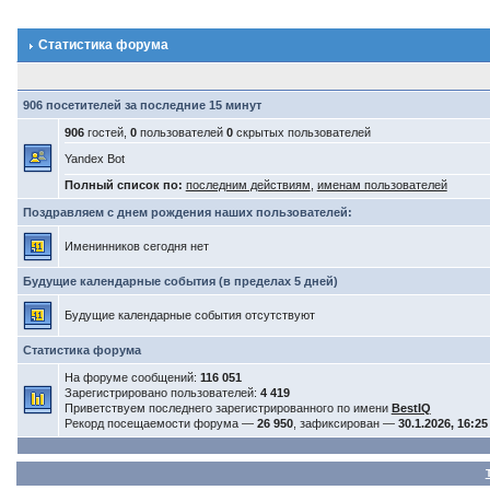
Статистика форума
906 посетителей за последние 15 минут
906
гостей,
0
пользователей
0
скрытых пользователей
Yandex Bot
Полный список по:
последним действиям
,
именам пользователей
Поздравляем с днем рождения наших пользователей:
Именинников сегодня нет
Будущие календарные события (в пределах 5 дней)
Будущие календарные события отсутствуют
Статистика форума
На форуме сообщений:
116 051
Зарегистрировано пользователей:
4 419
Приветствуем последнего зарегистрированного по имени
BestIQ
Рекорд посещаемости форума —
26 950
, зафиксирован —
30.1.2026, 16:25