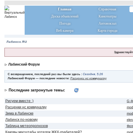
Главная
Справочная
Доска объявлений
Кинотеатры
Погода
Автовокзал
Веб-камера
Карта города
Лабинск.RU
Здравствуйт
Лабинский Форум
С возвращением, последний раз вы были здесь :
Сегодня, 5:26
Лабинский Форум — последние новости:
Расценки нс коммуналку
Последние затронутые темы:
Рисуем вместе :)
G-4
Расценки нс коммуналку
mod
Зима в Лабинске
mod
Лабинск по-новому
ele
Таблица метеопрогнозов
Фел
Каковы масштабы хотелок ЖКХ-грабителей?
mod