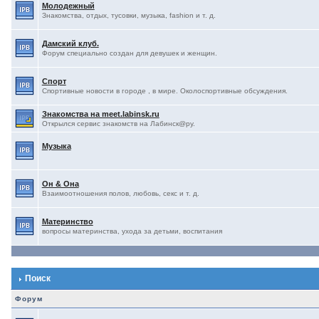
Молодежный
Знакомства, отдых, тусовки, музыка, fashion и т. д.
Дамский клуб.
Форум специально создан для девушек и женщин.
Спорт
Спортивные новости в городе , в мире. Околоспортивные обсуждения.
Знакомства на meet.labinsk.ru
Открылся сервис знакомств на Лабинск@ру.
Музыка
Он & Она
Взаимоотношения полов, любовь, секс и т. д.
Материнство
вопросы материнства, ухода за детьми, воспитания
Поиск
Форум