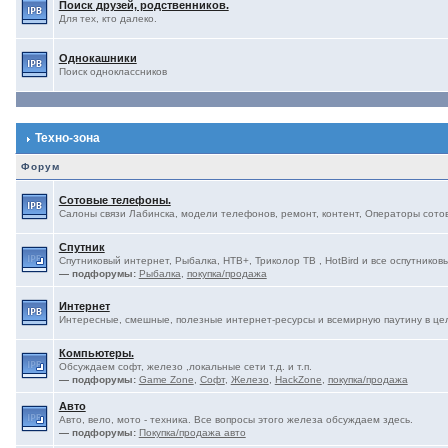
Поиск друзей, родственников.
Для тех, кто далеко.
Однокашники
Поиск одноклассников
Техно-зона
Форум
Сотовые телефоны.
Салоны связи Лабинска, модели телефонов, ремонт, контент, Операторы сотово
Спутник
Спутниковый интернет, Рыбалка, НТВ+, Триколор ТВ , HotBird и все оспутниковы
— подфорумы:
Рыбалка
,
покупка/продажа
Интернет
Интересные, смешные, полезные интернет-ресурсы и всемирную паутину в це
Компьютеры.
Обсуждаем софт, железо ,локальные сети т.д. и т.п.
— подфорумы:
Game Zone
,
Софт
,
Железо
,
HackZone
,
покупка/продажа
Авто
Авто, вело, мото - техника. Все вопросы этого железа обсуждаем здесь.
— подфорумы:
Покупка/продажа авто