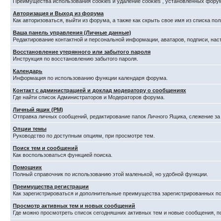
Преимущества использования cookies и удаление cookies , установленных фору
Авторизация и Выход из форума
Как авторизоваться, выйти из форума, а также как скрыть свое имя из списка п
Ваша панель управления (Личные данные)
Редактирование контактной и персональной информации, аватаров, подписи, нас
Восстановление утерянного или забытого пароля
Инструкция по восстановлению забытого пароля.
Календарь
Информация по использованию функции календаря форума.
Контакт с администрацией и доклад модератору о сообщениях
Где найти список Администраторов и Модераторов форума.
Личный ящик (PM)
Отправка личных сообщений, редактирование папок Личного Ящика, слежение з
Опции темы
Руководство по доступным опциям, при просмотре тем.
Поиск тем и сообщений
Как воспользоваться функцией поиска.
Помощник
Полный справочник по использованию этой маленькой, но удобной функции.
Преимущества регистрации
Как зарегистрироваться и дополнительные преимущества зарегистрированных по
Просмотр активных тем и новых сообщений
Где можно просмотреть список сегодняшних активных тем и новые сообщения, 