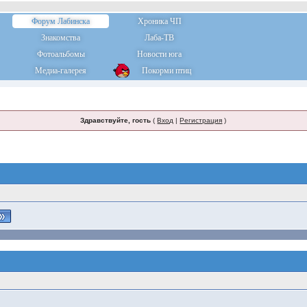
Форум Лабинска
Хроника ЧП
Знакомства
Лаба-ТВ
Фотоальбомы
Новости юга
Медиа-галерея
Покорми птиц
Здравствуйте, гость
(
Вход
|
Регистрация
)