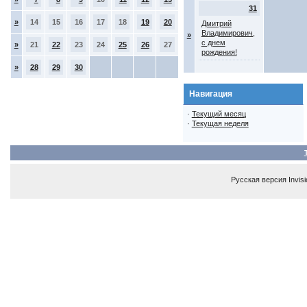
31
»
14
15
16
17
18
19
20
Дмитрий
Владимирович,
»
с днем
»
21
22
23
24
25
26
27
рождения!
»
28
29
30
Навигация
·
Текущий месяц
·
Текущая неделя
Русская версия
Invis