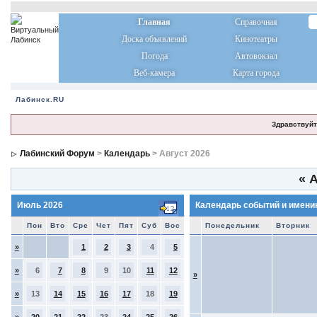
Главная
Справочная
Доска объявлений
Кинотеатры
Погода
Автовокзал
Веб-камера
Карта города
Лабинск.RU
Здравствуйт
Лабинский Форум
>
Календарь
> Август 2026
«
А
Июль 2026
Календарь событий и имени
Пон
Вто
Сре
Чет
Пят
Суб
Вос
Понедельник
Вторник
»
1
2
3
4
5
»
6
7
8
9
10
11
12
»
»
13
14
15
16
17
18
19