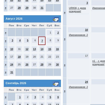
»
20
21
22
23
24
25
26
3
»
27
28
29
30
31
URKW, с днем
Именинник
рождения!
»
Август 2026
Пон
Вто
Сре
Чет
Пят
Суб
Вос
10
»
1
2
Именинников: 2
»
3
4
5
6
8
9
»
7
»
10
11
12
13
14
15
16
17
»
17
18
19
20
21
22
23
n1_, с дне
рождения!
»
24
25
26
27
28
29
30
»
»
31
24
Сентябрь 2026
Именинников: 2
Пон
Вто
Сре
Чет
Пят
Суб
Вос
»
»
1
2
3
4
5
6
»
7
8
9
10
11
12
13