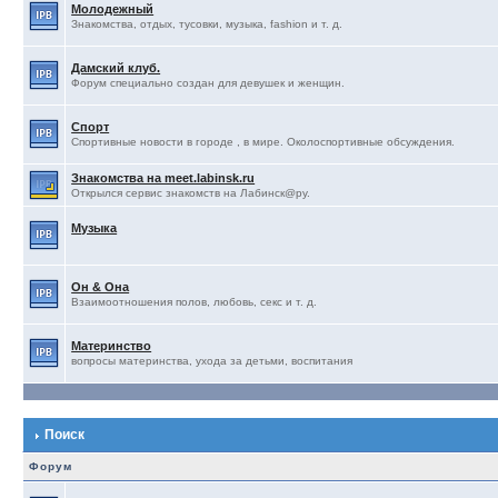
Молодежный
Знакомства, отдых, тусовки, музыка, fashion и т. д.
Дамский клуб.
Форум специально создан для девушек и женщин.
Спорт
Спортивные новости в городе , в мире. Околоспортивные обсуждения.
Знакомства на meet.labinsk.ru
Открылся сервис знакомств на Лабинск@ру.
Музыка
Он & Она
Взаимоотношения полов, любовь, секс и т. д.
Материнство
вопросы материнства, ухода за детьми, воспитания
Поиск
Форум