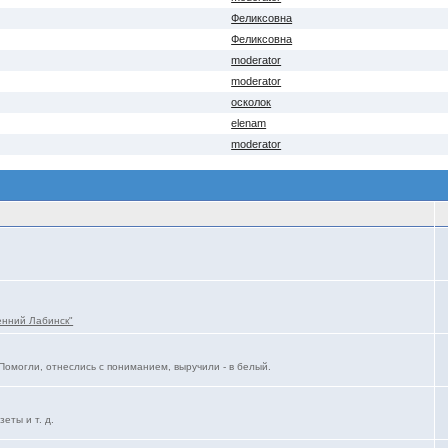
Феликсовна
Феликсовна
moderator
moderator
осколок
elenam
moderator
енний Лабинск"
Помогли, отнеслись с пониманием, выручили - в белый.
еты и т. д.