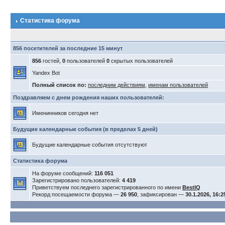
Статистика форума
856 посетителей за последние 15 минут
856
гостей,
0
пользователей
0
скрытых пользователей
Yandex Bot
Полный список по:
последним действиям
,
именам пользователей
Поздравляем с днем рождения наших пользователей:
Именинников сегодня нет
Будущие календарные события (в пределах 5 дней)
Будущие календарные события отсутствуют
Статистика форума
На форуме сообщений:
116 051
Зарегистрировано пользователей:
4 419
Приветствуем последнего зарегистрированного по имени
BestIQ
Рекорд посещаемости форума —
26 950
, зафиксирован —
30.1.2026, 16:2