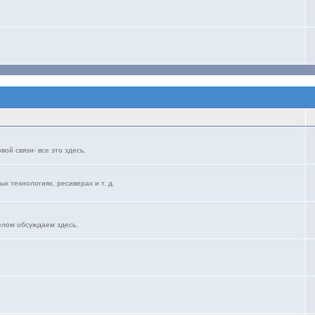
ой связи- все это здесь.
ых технологиях, ресиверах и т. д.
елом обсуждаем здесь.