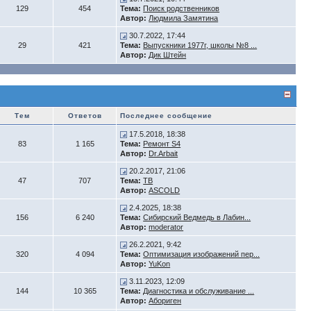
129
454
Тема:
Поиск родственников
Автор:
Людмила Замятина
30.7.2022, 17:44
29
421
Тема:
Выпускники 1977г, школы №8 ...
Автор:
Дик Штейн
Тем
Ответов
Последнее сообщение
17.5.2018, 18:38
83
1 165
Тема:
Ремонт S4
Автор:
Dr.Arbait
20.2.2017, 21:06
47
707
Тема:
ТВ
Автор:
ASCOLD
2.4.2025, 18:38
156
6 240
Тема:
Сибирский Ведмедь в Лабин...
Автор:
moderator
26.2.2021, 9:42
320
4 094
Тема:
Оптимизация изображений пер...
Автор:
YuKon
3.11.2023, 12:09
144
10 365
Тема:
Диагностика и обслуживание ...
Автор:
Абориген