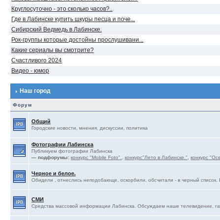
Круглосуточно - это сколько часов?..
Где в Лабинске купить шкуры песца и поче...
Сибирский Ведмедь в Лабинске.
Рок-группы которые достойны прослушивани...
Какие сериалы вы смотрите?
Счастливого 2024
Видео - юмор
Наш город
Форум
Общий
Городские новости, мнения, дискуссии, политика
Фотографии Лабинска
Публикуем фотографии Лабинска
— подфорумы:
конкурс "Mobile Foto".
,
конкурс"Лето в Лабинске."
,
конкурс "Ос
Черное и белое.
Обидели , отнеслись неподобающе, оскорбили, обсчитали - в черный список. 
СМИ
Средства массовой информации Лабинска. Обсуждаем наше телевидение, газ