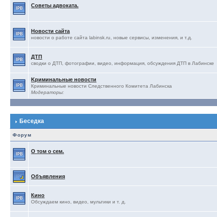
Советы адвоката.
Новости сайта
новости о работе сайта labinsk.ru, новые сервисы, изменения, и т.д.
ДТП
сводки о ДТП, фотографии, видео, информация, обсуждения ДТП в Лабинске
Kриминальные новости
Криминальные новости Следственного Комитета Лабинска
Модераторы:
Беседка
Форум
О том о сем.
Объявления
Кино
Обсуждаем кино, видео, мультики и т. д.