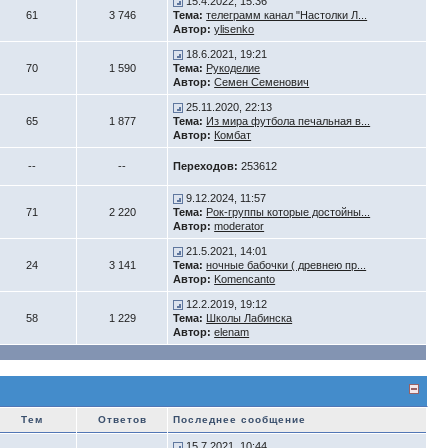
15.4.2022, 15:36
61
3 746
Тема:
телеграмм канал "Настолки Л...
Автор:
ylisenko
18.6.2021, 19:21
70
1 590
Тема:
Рукоделие
Автор:
Семен Семенович
25.11.2020, 22:13
65
1 877
Тема:
Из мира футбола печальная в...
Автор:
Комбат
--
--
Переходов:
253612
9.12.2024, 11:57
71
2 220
Тема:
Рок-группы которые достойны...
Автор:
moderator
21.5.2021, 14:01
24
3 141
Тема:
ночные бабочки ( древнею пр...
Автор:
Komencanto
12.2.2019, 19:12
58
1 229
Тема:
Школы Лабинска
Автор:
elenam
Тем
Ответов
Последнее сообщение
15.7.2021, 10:44