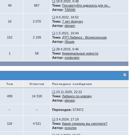
18.8.2020, 0:48
49
867
Тема:
Посоветуйте адвоката для пр...
Автор:
TARAN
9.6.2022, 16:52
16
2 070
Тема:
7 лет форуму
Автор:
elenam
1.5.2021, 19:44
152
2 109
Тема:
ДТП Лабинск - Вознесенская
Автор:
Лёшик
28.4.2015, 0:46
1
58
Тема:
Криминальные новости
Автор:
moderator
Тем
Ответов
Последнее сообщение
23.11.2025, 22:22
499
14 318
Тема:
Лабинск по-новому
Автор:
elenam
--
--
Переходов:
573472
3.4.2024, 17:19
118
4 521
Тема:
Какие сериалы вы смотрите?
Автор:
осколок