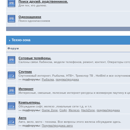
Поиск друзей, родственников.
Для тех, кто далеко.
Однокашники
Поиск одноклассников
Техно-зона
Форум
Сотовые телефоны.
Салоны связи Лабинска, модели телефонов, ремонт, контент, Операторы сотов
Спутник
Спутниковый интернет, Рыбалка, НТВ+, Триколор ТВ , HotBird и все оспутников
— подфорумы:
Рыбалка
,
покупка/продажа
Интернет
Интересные, смешные, полезные интернет-ресурсы и всемирную паутину в ц
Компьютеры.
Обсуждаем софт, железо ,локальные сети т.д. и т.п.
— подфорумы:
Game Zone
,
Софт
,
Железо
,
HackZone
,
покупка/продажа
Авто
Авто, вело, мото - техника. Все вопросы этого железа обсуждаем здесь.
— подфорумы:
Покупка/продажа авто