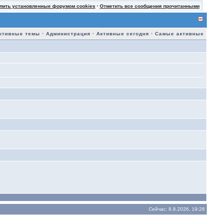
лить установленные форумом cookies
·
Отметить все сообщения прочитанными
ктивные темы
·
Администрация
·
Активные сегодня
·
Самые активные
Сейчас: 8.8.2026, 19:26