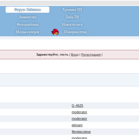
Форум Лабинска
Хроника ЧП
Знакомства
Лаба-ТВ
Фотоальбомы
Новости юга
Медиа-галерея
Покорми птиц
Здравствуйте, гость
(
Вход
|
Регистрация
)
G-4625
moderator
moderator
elenam
Феликсовна
moderator