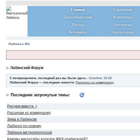
Главная
Справочная
Доска объявлений
Кинотеатры
Погода
Автовокзал
Веб-камера
Карта города
Лабинск.RU
Лабинский Форум
С возвращением, последний раз вы были здесь :
Сегодня, 19:26
Лабинский Форум — последние новости:
Расценки нс коммуналку
Последние затронутые темы:
Рисуем вместе :)
Расценки нс коммуналку
Зима в Лабинске
Лабинск по-новому
Таблица метеопрогнозов
Каковы масштабы хотелок ЖКХ-грабителей?