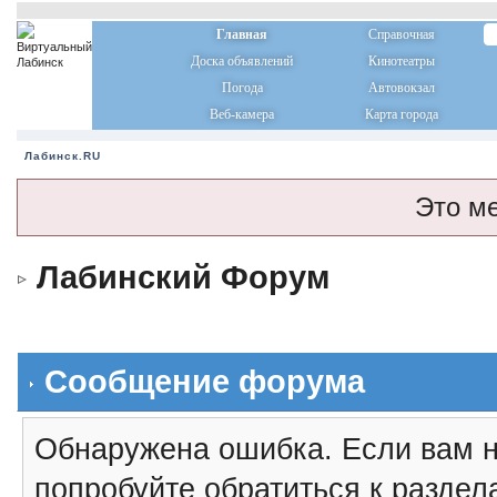
Главная
Справочная
Доска объявлений
Кинотеатры
Погода
Автовокзал
Веб-камера
Карта города
Лабинск.RU
Это м
Лабинский Форум
Сообщение форума
Обнаружена ошибка. Если вам н
попробуйте обратиться к разде