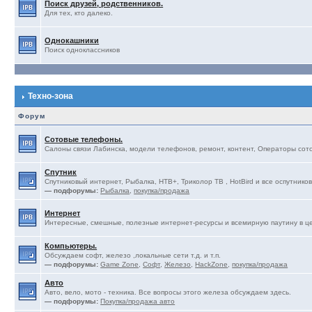
Поиск друзей, родственников.
Для тех, кто далеко.
Однокашники
Поиск одноклассников
Техно-зона
Форум
Сотовые телефоны.
Салоны связи Лабинска, модели телефонов, ремонт, контент, Операторы сотов
Спутник
Спутниковый интернет, Рыбалка, НТВ+, Триколор ТВ , HotBird и все оспутников
— подфорумы:
Рыбалка
,
покупка/продажа
Интернет
Интересные, смешные, полезные интернет-ресурсы и всемирную паутину в ц
Компьютеры.
Обсуждаем софт, железо ,локальные сети т.д. и т.п.
— подфорумы:
Game Zone
,
Софт
,
Железо
,
HackZone
,
покупка/продажа
Авто
Авто, вело, мото - техника. Все вопросы этого железа обсуждаем здесь.
— подфорумы:
Покупка/продажа авто