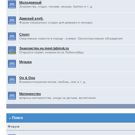
Молодежный
Знакомства, отдых, тусовки, музыка, fashion и т. д.
Дамский клуб.
Форум специально создан для девушек и женщин.
Спорт
Спортивные новости в городе , в мире. Околоспортивные обсуждения.
Знакомства на meet.labinsk.ru
Открылся сервис знакомств на Лабинск@ру.
Музыка
Он & Она
Взаимоотношения полов, любовь, секс и т. д.
Материнство
вопросы материнства, ухода за детьми, воспитания
Поиск
Форум