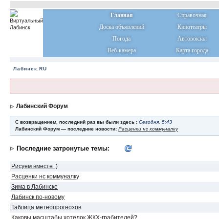
Главная
Справочная
Доска объявлений
Кинотеатры
Погода
Автовокзал
Веб-камера
Карта города
Лабинск.RU
Лабинский Форум
С возвращением, последний раз вы были здесь :
Сегодня, 5:43
Лабинский Форум — последние новости:
Расценки нс коммуналку
Последние затронутые темы:
Рисуем вместе :)
Расценки нс коммуналку
Зима в Лабинске
Лабинск по-новому
Таблица метеопрогнозов
Каковы масштабы хотелок ЖКХ-грабителей?