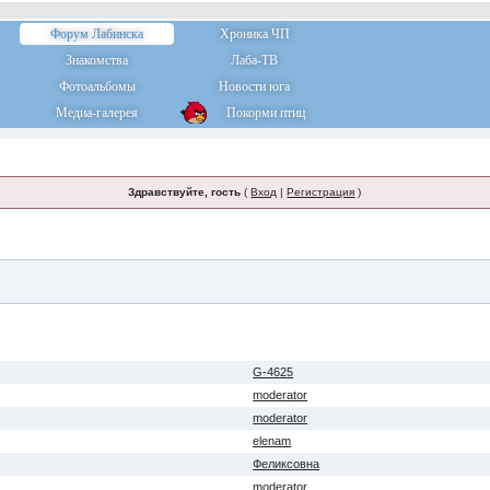
Форум Лабинска
Хроника ЧП
Знакомства
Лаба-ТВ
Фотоальбомы
Новости юга
Медиа-галерея
Покорми птиц
Здравствуйте, гость
(
Вход
|
Регистрация
)
G-4625
moderator
moderator
elenam
Феликсовна
moderator