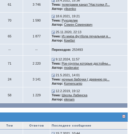
15.4.2022, 15:36
61
3 746
Тема:
телеграмм канал "Настолки Л...
Автор:
ylisenko
18.6.2021, 19:21
70
1 590
Тема:
Рукоделие
Автор:
Семен Семенович
25.11.2020, 22:13
65
1 877
Тема:
Из мира футбола печальная в...
Автор:
Комбат
--
--
Переходов:
253493
9.12.2024, 11:57
71
2 220
Тема:
Рок-группы которые достойны...
Автор:
moderator
21.5.2021, 14:01
24
3 141
Тема:
ночные бабочки ( древнею пр...
Автор:
Komencanto
12.2.2019, 19:12
58
1 229
Тема:
Школы Лабинска
Автор:
elenam
Тем
Ответов
Последнее сообщение
15.7.2021, 10:44