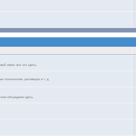
ой связи- все это здесь.
ых технологиях, ресиверах и т. д.
елом обсуждаем здесь.