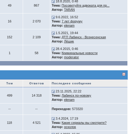
18.8.2020, 0:48
49
867
Тема:
Посоветуйте адвоката для пр...
Автор:
TARAN
9.6.2022, 16:52
16
2 070
Тема:
7 лет форуму
Автор:
elenam
1.5.2021, 19:44
152
2 109
Тема:
ДТП Лабинск - Вознесенская
Автор:
Лёшик
28.4.2015, 0:46
1
58
Тема:
Криминальные новости
Автор:
moderator
Тем
Ответов
Последнее сообщение
23.11.2025, 22:22
499
14 318
Тема:
Лабинск по-новому
Автор:
elenam
--
--
Переходов:
573320
3.4.2024, 17:19
118
4 521
Тема:
Какие сериалы вы смотрите?
Автор:
осколок