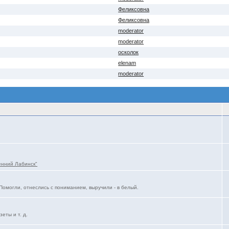
Феликсовна
Феликсовна
moderator
moderator
осколок
elenam
moderator
енний Лабинск"
Помогли, отнеслись с пониманием, выручили - в белый.
еты и т. д.