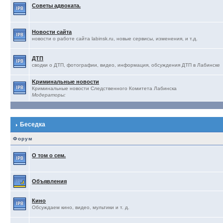
Советы адвоката.
Новости сайта
новости о работе сайта labinsk.ru, новые сервисы, изменения, и т.д.
ДТП
сводки о ДТП, фотографии, видео, информация, обсуждения ДТП в Лабинске
Kриминальные новости
Криминальные новости Следственного Комитета Лабинска
Модераторы:
Беседка
Форум
О том о сем.
Объявления
Кино
Обсуждаем кино, видео, мультики и т. д.