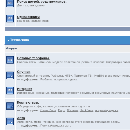
Поиск друзей, родственников.
Для тех, кто далеко.
Однокашники
Поиск одноклассников
Техно-зона
Форум
Сотовые телефоны.
Салоны связи Лабинска, модели телефонов, ремонт, контент, Операторы сотово
Спутник
Спутниковый интернет, Рыбалка, НТВ+, Триколор ТВ , HotBird и все оспутниковы
— подфорумы:
Рыбалка
,
покупка/продажа
Интернет
Интересные, смешные, полезные интернет-ресурсы и всемирную паутину в це
Компьютеры.
Обсуждаем софт, железо ,локальные сети т.д. и т.п.
— подфорумы:
Game Zone
,
Софт
,
Железо
,
HackZone
,
покупка/продажа
Авто
Авто, вело, мото - техника. Все вопросы этого железа обсуждаем здесь.
— подфорумы:
Покупка/продажа авто