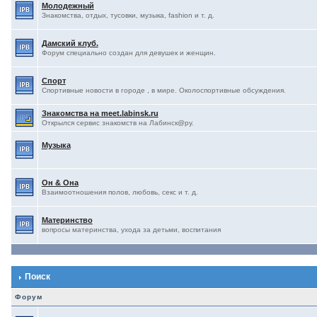
Молодежный
Знакомства, отдых, тусовки, музыка, fashion и т. д.
Дамский клуб.
Форум специально создан для девушек и женщин.
Спорт
Спортивные новости в городе , в мире. Околоспортивные обсуждения.
Знакомства на meet.labinsk.ru
Открылся сервис знакомств на Лабинск@ру.
Музыка
Он & Она
Взаимоотношения полов, любовь, секс и т. д.
Материнство
вопросы материнства, ухода за детьми, воспитания
Поиск
Форум