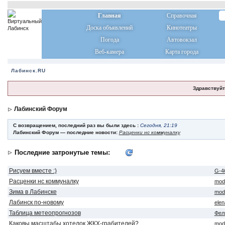
Главная
Справочная
Доска объявлений
Кинотеатры
Погода
Автовокзал
Веб-камера
Карта города
Лабинск.RU
Здравствуйт
Лабинский Форум
С возвращением, последний раз вы были здесь :
Сегодня, 21:19
Лабинский Форум — последние новости:
Расценки нс коммуналку
Последние затронутые темы:
Рисуем вместе :)
G-4
Расценки нс коммуналку
mod
Зима в Лабинске
mod
Лабинск по-новому
ele
Таблица метеопрогнозов
Фел
Каковы масштабы хотелок ЖКХ-грабителей?
mod