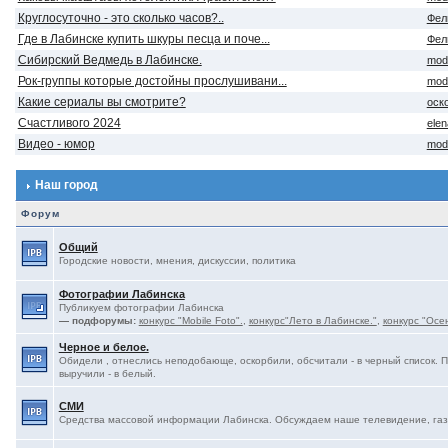
Круглосуточно - это сколько часов?..
Фел
Где в Лабинске купить шкуры песца и поче...
Фел
Сибирский Ведмедь в Лабинске.
mod
Рок-группы которые достойны прослушивани...
mod
Какие сериалы вы смотрите?
оск
Счастливого 2024
ele
Видео - юмор
mod
Наш город
Форум
Общий
Городские новости, мнения, дискуссии, политика
Фотографии Лабинска
Публикуем фотографии Лабинска
— подфорумы:
конкурс "Mobile Foto".
,
конкурс"Лето в Лабинске."
,
конкурс "Осе
Черное и белое.
Обидели , отнеслись неподобающе, оскорбили, обсчитали - в черный список. 
выручили - в белый.
СМИ
Средства массовой информации Лабинска. Обсуждаем наше телевидение, газе