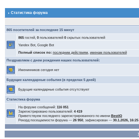
Статистика форума
865 посетителей за последние 15 минут
865
гостей,
0
пользователей
0
скрытых пользователей
Yandex Bot, Google Bot
Полный список по:
последним действиям
,
именам пользователей
Поздравляем с днем рождения наших пользователей:
Именинников сегодня нет
Будущие календарные события (в пределах 5 дней)
Будущие календарные события отсутствуют
Статистика форума
На форуме сообщений:
116 051
Зарегистрировано пользователей:
4 419
Приветствуем последнего зарегистрированного по имени
BestIQ
Рекорд посещаемости форума —
26 950
, зафиксирован —
30.1.2026, 16:25