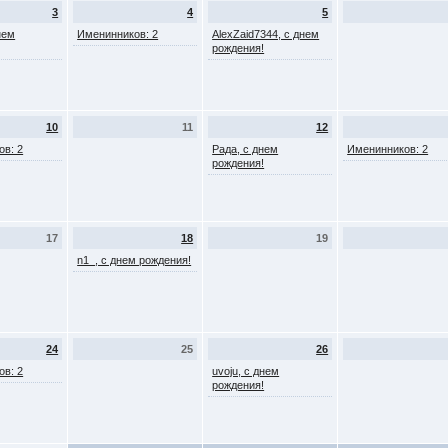
3
4
5
нем
Именинников: 2
AlexZaid7344, с днем
рождения!
10
11
12
ов: 2
Рада, с днем
Именинников: 2
рождения!
17
18
19
n1_, с днем рождения!
24
25
26
ов: 2
uvoju, с днем
рождения!