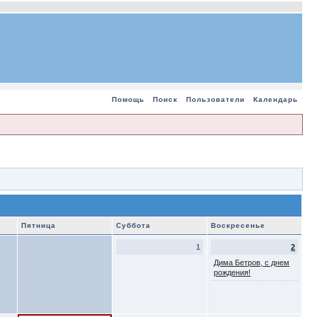
Помощь
Поиск
Пользователи
Календарь
Пятница
Суббота
Воскресенье
1
2
Дима Бетров, с днем
рождения!