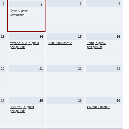
6
8
9
7
Djon, с днем
рождения!
13
14
15
16
tatyana1408, с днем
Именинников: 2
Jo#n, с днем
рождения!
рождения!
20
21
22
23
27
28
29
30
Шин-тян, с днем
Именинников: 3
рождения!