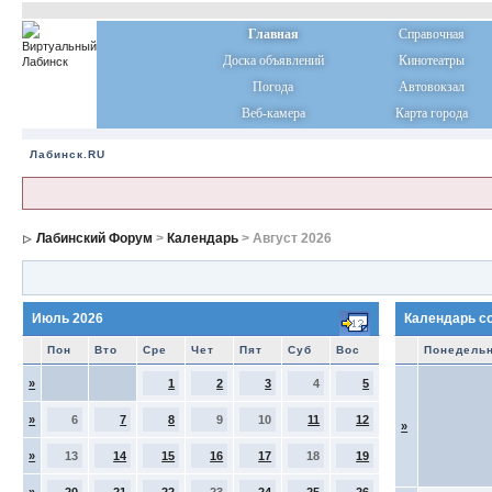
Главная
Справочная
Доска объявлений
Кинотеатры
Погода
Автовокзал
Веб-камера
Карта города
Лабинск.RU
Лабинский Форум
>
Календарь
> Август 2026
Июль 2026
Календарь с
Пон
Вто
Сре
Чет
Пят
Суб
Вос
Понедель
»
1
2
3
4
5
»
6
7
8
9
10
11
12
»
»
13
14
15
16
17
18
19