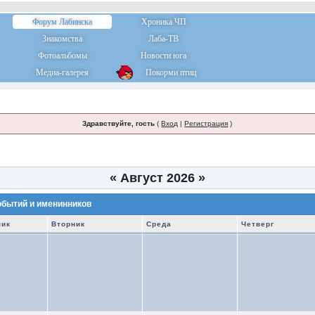
Форум Лабинска
Хроника ЧП
Знакомства
Лаба-ТВ
Фотоальбомы
Новости юга
Медиа-галерея
Покорми птиц
Здравствуйте, гость
(
Вход
|
Регистрация
)
«
Август 2026
»
обытий и именинников
ник
Вторник
Среда
Четверг