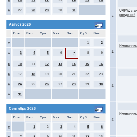
»
20
21
22
23
24
25
26
»
27
28
29
30
31
URKW, с д
рождения!
»
Август 2026
Пон
Вто
Сре
Чет
Пят
Суб
Вос
»
1
2
Именинник
»
3
4
5
6
8
9
»
7
»
10
11
12
13
14
15
16
»
17
18
19
20
21
22
23
»
24
25
26
27
28
29
30
»
»
31
Сентябрь 2026
Именинник
Пон
Вто
Сре
Чет
Пят
Суб
Вос
»
»
1
2
3
4
5
6
»
7
8
9
10
11
12
13