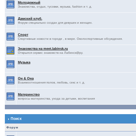
Молодежный
Знакомства, отдых, тусовки, музыка, fashion и т. д.
Дамский клуб.
Форум специально создан для девушек и женщин.
Спорт
Спортивные новости в городе , в мире. Околоспортивные обсуждения.
Знакомства на meet.labinsk.ru
Открылся сервис знакомств на Лабинск@ру.
Музыка
Он & Она
Взаимоотношения полов, любовь, секс и т. д.
Материнство
вопросы материнства, ухода за детьми, воспитания
Поиск
Форум