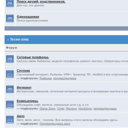
Поиск друзей, родственников.
Для тех, кто далеко.
Однокашники
Поиск одноклассников
Техно-зона
Форум
Сотовые телефоны.
Салоны связи Лабинска, модели телефонов, ремонт, контент, Операторы сотово
Спутник
Спутниковый интернет, Рыбалка, НТВ+, Триколор ТВ , HotBird и все оспутниковы
— подфорумы:
Рыбалка
,
покупка/продажа
Интернет
Интересные, смешные, полезные интернет-ресурсы и всемирную паутину в це
Компьютеры.
Обсуждаем софт, железо ,локальные сети т.д. и т.п.
— подфорумы:
Game Zone
,
Софт
,
Железо
,
HackZone
,
покупка/продажа
Авто
Авто, вело, мото - техника. Все вопросы этого железа обсуждаем здесь.
— подфорумы:
Покупка/продажа авто