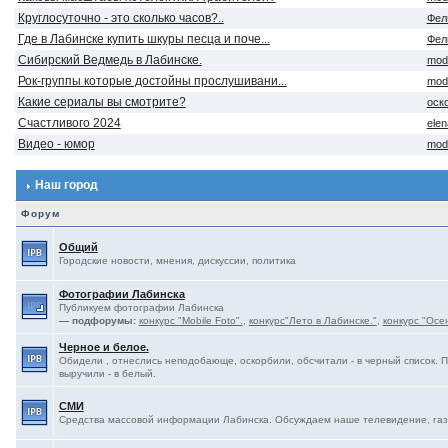
Круглосуточно - это сколько часов?..
Фел
Где в Лабинске купить шкуры песца и поче...
Фел
Сибирский Ведмедь в Лабинске.
mod
Рок-группы которые достойны прослушивани...
mod
Какие сериалы вы смотрите?
оск
Счастливого 2024
ele
Видео - юмор
mod
Наш город
Форум
Общий
Городские новости, мнения, дискуссии, политика
Фотографии Лабинска
Публикуем фотографии Лабинска
— подфорумы:
конкурс "Mobile Foto".
,
конкурс"Лето в Лабинске."
,
конкурс "Осе
Черное и белое.
Обидели , отнеслись неподобающе, оскорбили, обсчитали - в черный список. 
выручили - в белый.
СМИ
Средства массовой информации Лабинска. Обсуждаем наше телевидение, газе