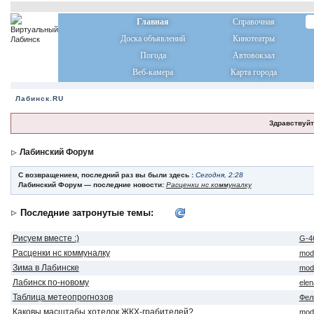
Главная
Справочная
Доска объявлений
Кинотеатры
Погода
Автовокзал
Веб-камера
Карта города
Лабинск.RU
Здравствуйт
Лабинский Форум
С возвращением, последний раз вы были здесь :
Сегодня, 2:28
Лабинский Форум — последние новости:
Расценки нс коммуналку
Последние затронутые темы:
Рисуем вместе :)
G-4
Расценки нс коммуналку
mod
Зима в Лабинске
mod
Лабинск по-новому
ele
Таблица метеопрогнозов
Фел
Каковы масштабы хотелок ЖКХ-грабителей?
mod