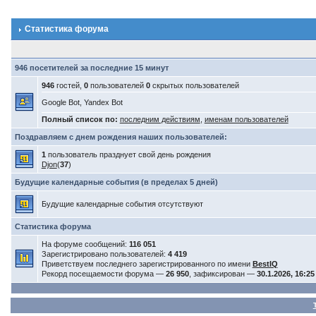
Статистика форума
946 посетителей за последние 15 минут
946
гостей,
0
пользователей
0
скрытых пользователей
Google Bot, Yandex Bot
Полный список по:
последним действиям
,
именам пользователей
Поздравляем с днем рождения наших пользователей:
1
пользователь празднует свой день рождения
Djon
(
37
)
Будущие календарные события (в пределах 5 дней)
Будущие календарные события отсутствуют
Статистика форума
На форуме сообщений:
116 051
Зарегистрировано пользователей:
4 419
Приветствуем последнего зарегистрированного по имени
BestIQ
Рекорд посещаемости форума —
26 950
, зафиксирован —
30.1.2026, 16:25