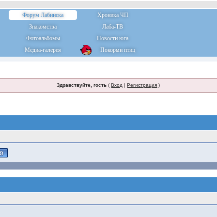
Форум Лабинска
Хроника ЧП
Знакомства
Лаба-ТВ
Фотоальбомы
Новости юга
Медиа-галерея
Покорми птиц
Здравствуйте, гость
(
Вход
|
Регистрация
)