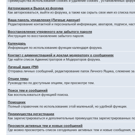
Преимущества использования cookies и удаление cookies , установленных фору
Авторизация и Выход из форума
Как авторизоваться, выйти из форума, а также как скрыть свое имя из списка п
Ваша панель управления (Личные данные)
Редактирование контактной и персональной информации, аватаров, подписи, нас
Восстановление утерянного или забытого пароля
Инструкция по восстановлению забытого пароля.
Календарь
Информация по использованию функции календаря форума.
Контакт с администрацией и доклад модератору о сообщениях
Где найти список Администраторов и Модераторов форума.
Личный ящик (PM)
Отправка личных сообщений, редактирование папок Личного Ящика, слежение з
Опции темы
Руководство по доступным опциям, при просмотре тем.
Поиск тем и сообщений
Как воспользоваться функцией поиска.
Помощник
Полный справочник по использованию этой маленькой, но удобной функции.
Преимущества регистрации
Как зарегистрироваться и дополнительные преимущества зарегистрированных по
Просмотр активных тем и новых сообщений
Где можно просмотреть список сегодняшних активных тем и новые сообщения, 