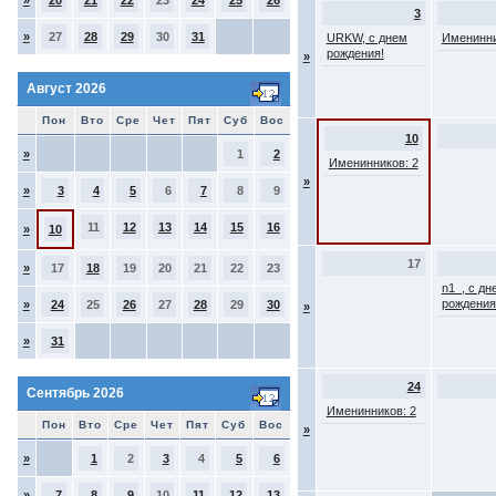
»
20
21
22
23
24
25
26
3
»
27
28
29
30
31
URKW, с днем
Именинни
рождения!
»
Август 2026
Пон
Вто
Сре
Чет
Пят
Суб
Вос
10
»
1
2
Именинников: 2
»
»
3
4
5
6
7
8
9
11
12
13
14
15
16
»
10
17
»
17
18
19
20
21
22
23
n1_, с дн
рождения
»
24
25
26
27
28
29
30
»
»
31
24
Сентябрь 2026
Именинников: 2
Пон
Вто
Сре
Чет
Пят
Суб
Вос
»
»
1
2
3
4
5
6
»
7
8
9
10
11
12
13