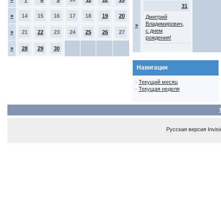
31
»
14
15
16
17
18
19
20
Дмитрий
Владимирович,
»
с днем
»
21
22
23
24
25
26
27
рождения!
»
28
29
30
Навигация
·
Текущий месяц
·
Текущая неделя
Русская версия
Invis