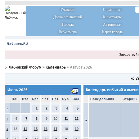
Главная
Справочная
Доска объявлений
Кинотеатры
Погода
Автовокзал
Веб-камера
Карта города
Лабинск.RU
Здравствуйт
Лабинский Форум
>
Календарь
> Август 2026
«
А
Июль 2026
Календарь событий и имени
Пон
Вто
Сре
Чет
Пят
Суб
Вос
Понедельник
Вторник
»
1
2
3
4
5
»
6
7
8
9
10
11
12
»
»
13
14
15
16
17
18
19