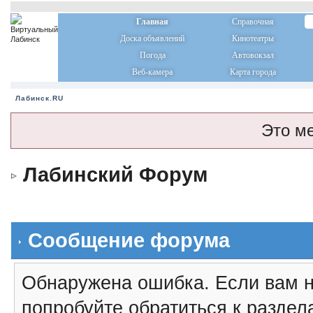
Главная
Справочная
Доска объявлений
Кинотеатры
Погода
Автовокзал
Веб-камера
Карта города
Лабинск.RU
Это м
Лабинский Форум
Сообщение форума
Обнаружена ошибка. Если вам н
попробуйте обратиться к разде