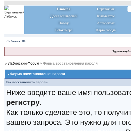
Главная
Справочная
Доска объявлений
Кинотеатры
Погода
Автовокзал
Веб-камера
Карта города
Лабинск.RU
Здравствуйт
Лабинский Форум
> Форма восстановления пароля
Форма восстановления пароля
Как восстановить пароль
Ниже введите ваше имя пользоват
регистру
.
Как только сделаете это, то получ
вашего запроса. Это нужно для тог