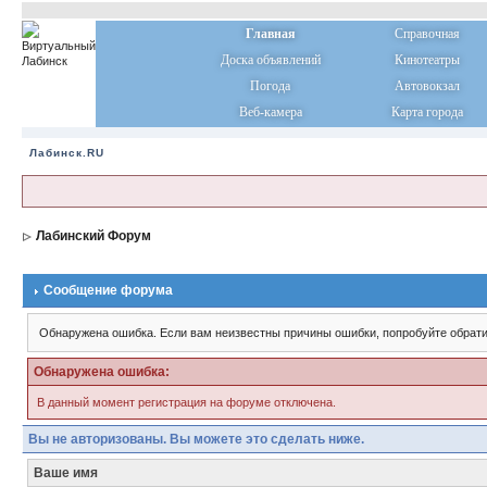
Главная
Справочная
Доска объявлений
Кинотеатры
Погода
Автовокзал
Веб-камера
Карта города
Лабинск.RU
Лабинский Форум
Сообщение форума
Обнаружена ошибка. Если вам неизвестны причины ошибки, попробуйте обрати
Обнаружена ошибка:
В данный момент регистрация на форуме отключена.
Вы не авторизованы. Вы можете это сделать ниже.
Ваше имя