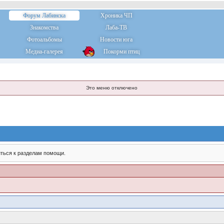
Форум Лабинска
Хроника ЧП
Знакомства
Лаба-ТВ
Фотоальбомы
Новости юга
Медиа-галерея
Покорми птиц
Это меню отключено
ться к разделам помощи.