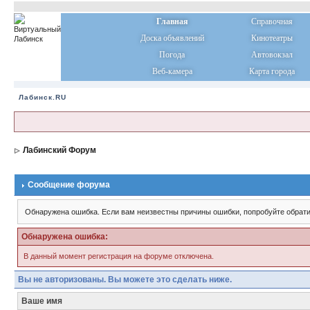
Главная
Справочная
Доска объявлений
Кинотеатры
Погода
Автовокзал
Веб-камера
Карта города
Лабинск.RU
Лабинский Форум
Сообщение форума
Обнаружена ошибка. Если вам неизвестны причины ошибки, попробуйте обрати
Обнаружена ошибка:
В данный момент регистрация на форуме отключена.
Вы не авторизованы. Вы можете это сделать ниже.
Ваше имя