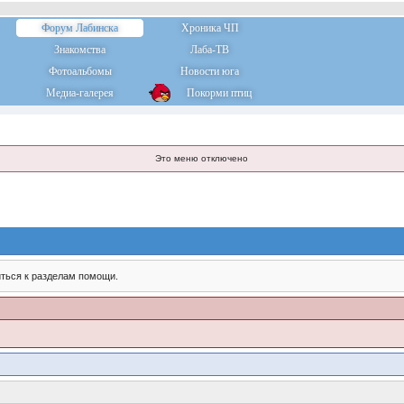
Форум Лабинска
Хроника ЧП
Знакомства
Лаба-ТВ
Фотоальбомы
Новости юга
Медиа-галерея
Покорми птиц
Это меню отключено
ться к разделам помощи.