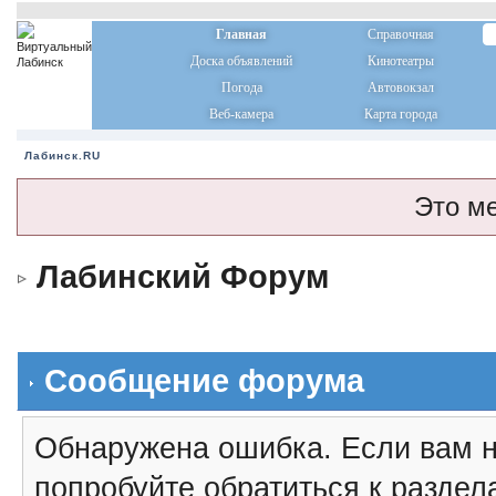
Главная
Справочная
Доска объявлений
Кинотеатры
Погода
Автовокзал
Веб-камера
Карта города
Лабинск.RU
Это м
Лабинский Форум
Сообщение форума
Обнаружена ошибка. Если вам н
попробуйте обратиться к разде