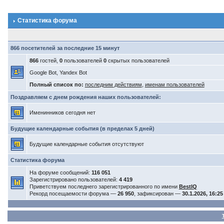
Статистика форума
866 посетителей за последние 15 минут
866
гостей,
0
пользователей
0
скрытых пользователей
Google Bot, Yandex Bot
Полный список по:
последним действиям
,
именам пользователей
Поздравляем с днем рождения наших пользователей:
Именинников сегодня нет
Будущие календарные события (в пределах 5 дней)
Будущие календарные события отсутствуют
Статистика форума
На форуме сообщений:
116 051
Зарегистрировано пользователей:
4 419
Приветствуем последнего зарегистрированного по имени
BestIQ
Рекорд посещаемости форума —
26 950
, зафиксирован —
30.1.2026, 16:25