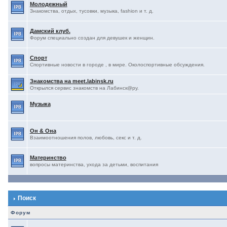
Молодежный
Знакомства, отдых, тусовки, музыка, fashion и т. д.
Дамский клуб.
Форум специально создан для девушек и женщин.
Спорт
Спортивные новости в городе , в мире. Околоспортивные обсуждения.
Знакомства на meet.labinsk.ru
Открылся сервис знакомств на Лабинск@ру.
Музыка
Он & Она
Взаимоотношения полов, любовь, секс и т. д.
Материнство
вопросы материнства, ухода за детьми, воспитания
Поиск
Форум