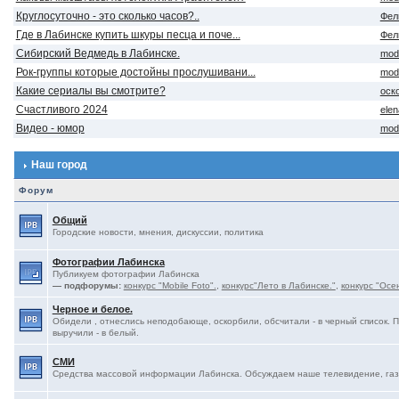
Круглосуточно - это сколько часов?..
Фел
Где в Лабинске купить шкуры песца и поче...
Фел
Сибирский Ведмедь в Лабинске.
mod
Рок-группы которые достойны прослушивани...
mod
Какие сериалы вы смотрите?
оск
Счастливого 2024
ele
Видео - юмор
mod
Наш город
Форум
Общий
Городские новости, мнения, дискуссии, политика
Фотографии Лабинска
Публикуем фотографии Лабинска
— подфорумы:
конкурс "Mobile Foto".
,
конкурс"Лето в Лабинске."
,
конкурс "Осе
Черное и белое.
Обидели , отнеслись неподобающе, оскорбили, обсчитали - в черный список. 
выручили - в белый.
СМИ
Средства массовой информации Лабинска. Обсуждаем наше телевидение, газе