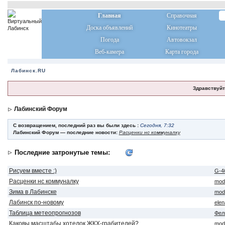
Главная
Справочная
Доска объявлений
Кинотеатры
Погода
Автовокзал
Веб-камера
Карта города
Лабинск.RU
Здравствуйт
Лабинский Форум
С возвращением, последний раз вы были здесь :
Сегодня, 7:32
Лабинский Форум — последние новости:
Расценки нс коммуналку
Последние затронутые темы:
Рисуем вместе :)
G-4
Расценки нс коммуналку
mod
Зима в Лабинске
mod
Лабинск по-новому
ele
Таблица метеопрогнозов
Фел
Каковы масштабы хотелок ЖКХ-грабителей?
mod