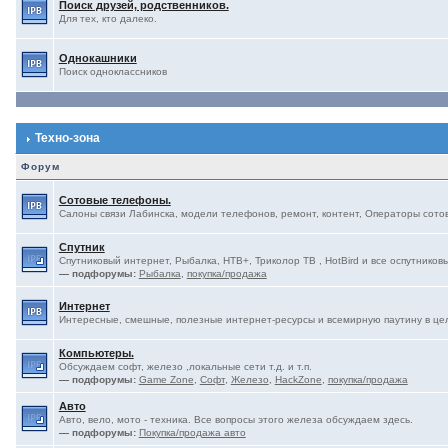
Поиск друзей, родственников.
Для тех, кто далеко.
Однокашники
Поиск одноклассников
Техно-зона
Форум
Сотовые телефоны.
Салоны связи Лабинска, модели телефонов, ремонт, контент, Операторы сотово
Спутник
Спутниковый интернет, Рыбалка, НТВ+, Триколор ТВ , HotBird и все оспутниковы
— подфорумы:
Рыбалка
,
покупка/продажа
Интернет
Интересные, смешные, полезные интернет-ресурсы и всемирную паутину в це
Компьютеры.
Обсуждаем софт, железо ,локальные сети т.д. и т.п.
— подфорумы:
Game Zone
,
Софт
,
Железо
,
HackZone
,
покупка/продажа
Авто
Авто, вело, мото - техника. Все вопросы этого железа обсуждаем здесь.
— подфорумы:
Покупка/продажа авто