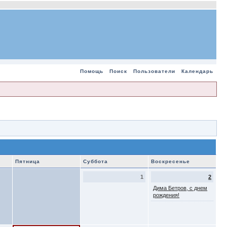
Помощь
Поиск
Пользователи
Календарь
Пятница
Суббота
Воскресенье
1
2
Дима Бетров, с днем
рождения!