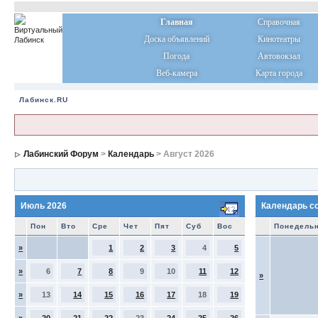
Главная
Справочная
Доска объявлений
Кинотеатры
Погода
Автовокзал
Веб-камера
Карта города
Лабинск.RU
Лабинский Форум
>
Календарь
> Август 2026
Июль 2026
Календарь с
Пон
Вто
Сре
Чет
Пят
Суб
Вос
Понедель
»
1
2
3
4
5
»
6
7
8
9
10
11
12
»
»
13
14
15
16
17
18
19