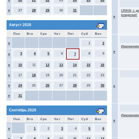
»
20
21
22
23
24
25
26
»
27
28
29
30
31
URKW, с д
рождения!
»
Август 2026
Пон
Вто
Сре
Чет
Пят
Суб
Вос
»
1
2
Именинник
»
3
4
5
6
8
9
»
7
»
10
11
12
13
14
15
16
»
17
18
19
20
21
22
23
»
24
25
26
27
28
29
30
»
»
31
Сентябрь 2026
Именинник
Пон
Вто
Сре
Чет
Пят
Суб
Вос
»
»
1
2
3
4
5
6
»
7
8
9
10
11
12
13