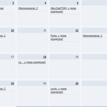
3
4
5
нем
Именинников: 2
AlexZaid7344, с днем
рождения!
10
11
12
ов: 2
Рада, с днем
Именинников: 2
рождения!
17
18
19
n1_, с днем рождения!
24
25
26
ов: 2
uvoju, с днем
рождения!