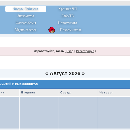
Форум Лабинска
Хроника ЧП
Знакомства
Лаба-ТВ
Фотоальбомы
Новости юга
Медиа-галерея
Покорми птиц
Здравствуйте, гость
(
Вход
|
Регистрация
)
«
Август 2026
»
обытий и именинников
ник
Вторник
Среда
Четверг