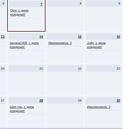
6
8
9
7
Djon, с днем
рождения!
13
14
15
16
tatyana1408, с днем
Именинников: 2
Jo#n, с днем
рождения!
рождения!
20
21
22
23
27
28
29
30
Шин-тян, с днем
Именинников: 3
рождения!