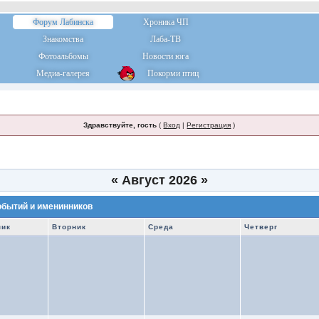
Форум Лабинска
Хроника ЧП
Знакомства
Лаба-ТВ
Фотоальбомы
Новости юга
Медиа-галерея
Покорми птиц
Здравствуйте, гость
(
Вход
|
Регистрация
)
«
Август 2026
»
обытий и именинников
ник
Вторник
Среда
Четверг