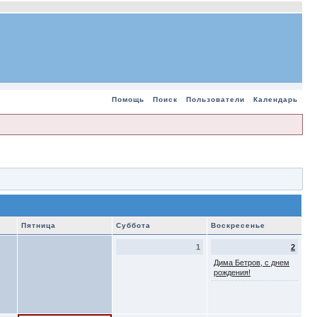
Помощь
Поиск
Пользователи
Календарь
Пятница
Суббота
Воскресенье
1
2
Дима Бетров, с днем
рождения!