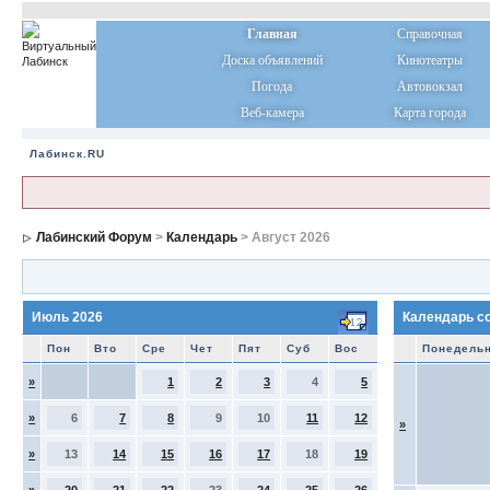
Главная
Справочная
Доска объявлений
Кинотеатры
Погода
Автовокзал
Веб-камера
Карта города
Лабинск.RU
Лабинский Форум
>
Календарь
> Август 2026
Июль 2026
Календарь с
Пон
Вто
Сре
Чет
Пят
Суб
Вос
Понедель
»
1
2
3
4
5
»
6
7
8
9
10
11
12
»
»
13
14
15
16
17
18
19