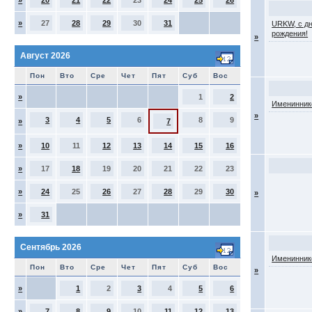
»
20
21
22
23
24
25
26
»
27
28
29
30
31
URKW, с д
рождения!
»
Август 2026
Пон
Вто
Сре
Чет
Пят
Суб
Вос
»
1
2
Именинник
»
3
4
5
6
8
9
»
7
»
10
11
12
13
14
15
16
»
17
18
19
20
21
22
23
»
24
25
26
27
28
29
30
»
»
31
Сентябрь 2026
Именинник
Пон
Вто
Сре
Чет
Пят
Суб
Вос
»
»
1
2
3
4
5
6
»
7
8
9
10
11
12
13