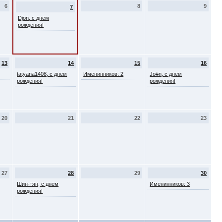
6
8
9
7
Djon, с днем
рождения!
13
14
15
16
tatyana1408, с днем
Именинников: 2
Jo#n, с днем
рождения!
рождения!
20
21
22
23
27
28
29
30
Шин-тян, с днем
Именинников: 3
рождения!