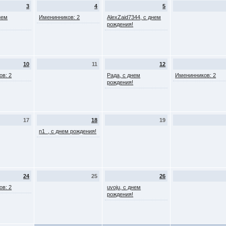
3
4
5
нем
Именинников: 2
AlexZaid7344, с днем
рождения!
10
11
12
ов: 2
Рада, с днем
Именинников: 2
рождения!
17
18
19
n1_, с днем рождения!
24
25
26
ов: 2
uvoju, с днем
рождения!