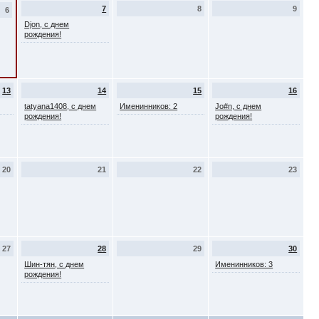
7
8
9
6
Djon, с днем
рождения!
13
14
15
16
tatyana1408, с днем
Именинников: 2
Jo#n, с днем
рождения!
рождения!
20
21
22
23
27
28
29
30
Шин-тян, с днем
Именинников: 3
рождения!