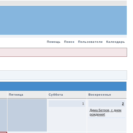
Помощь
Поиск
Пользователи
Календарь
Пятница
Суббота
Воскресенье
1
2
Дима Бетров, с днем
рождения!