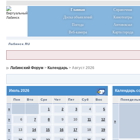
Главная
Справочная
Доска объявлений
Кинотеатры
Погода
Автовокзал
Веб-камера
Карта города
Лабинск.RU
Лабинский Форум
>
Календарь
> Август 2026
Июль 2026
Календарь с
Пон
Вто
Сре
Чет
Пят
Суб
Вос
Понедель
»
1
2
3
4
5
»
6
7
8
9
10
11
12
»
»
13
14
15
16
17
18
19