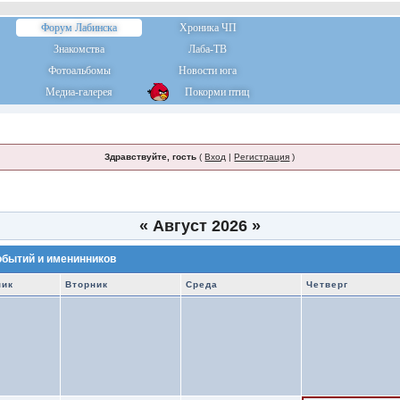
Форум Лабинска
Хроника ЧП
Знакомства
Лаба-ТВ
Фотоальбомы
Новости юга
Медиа-галерея
Покорми птиц
Здравствуйте, гость
(
Вход
|
Регистрация
)
«
Август 2026
»
обытий и именинников
ник
Вторник
Среда
Четверг