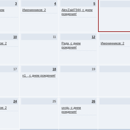
3
4
5
нем
Именинников: 2
AlexZaid7344, с днем
рождения!
10
11
12
ов: 2
Рада, с днем
Именинников: 2
рождения!
17
18
19
n1_, с днем рождения!
24
25
26
ов: 2
uvoju, с днем
рождения!