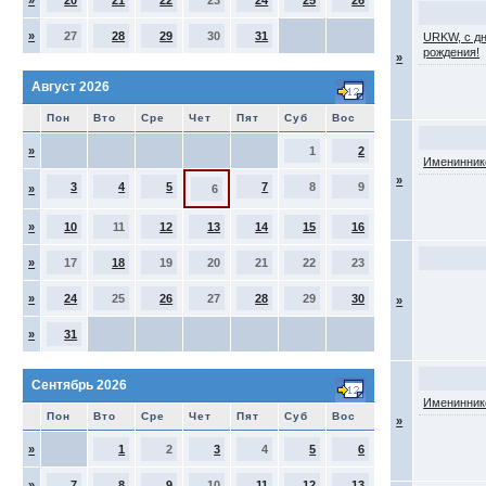
»
20
21
22
23
24
25
26
»
27
28
29
30
31
URKW, с д
рождения!
»
Август 2026
Пон
Вто
Сре
Чет
Пят
Суб
Вос
»
1
2
Именинник
»
3
4
5
7
8
9
»
6
»
10
11
12
13
14
15
16
»
17
18
19
20
21
22
23
»
24
25
26
27
28
29
30
»
»
31
Сентябрь 2026
Именинник
Пон
Вто
Сре
Чет
Пят
Суб
Вос
»
»
1
2
3
4
5
6
»
7
8
9
10
11
12
13