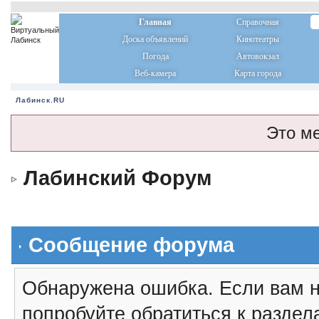
Главная
Справочная
Доска объявлений
Кинотеатры
Погода
Автовокзал
Веб-камера
Карта города
Лабинск.RU
Это м
Лабинский Форум
Сообщение форума
Обнаружена ошибка. Если вам н
попробуйте обратиться к разде