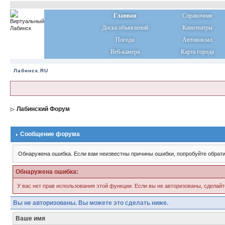
Главная
Справочная
Доска объявлений
Кинотеатры
Погода
Автовокзал
Веб-камера
Карта города
Лабинск.RU
Лабинский Форум
Сообщение форума
Обнаружена ошибка. Если вам неизвестны причины ошибки, попробуйте обрати
Обнаружена ошибка:
У вас нет прав использования этой функции. Если вы не авторизованы, сделайт
Вы не авторизованы. Вы можете это сделать ниже.
Ваше имя