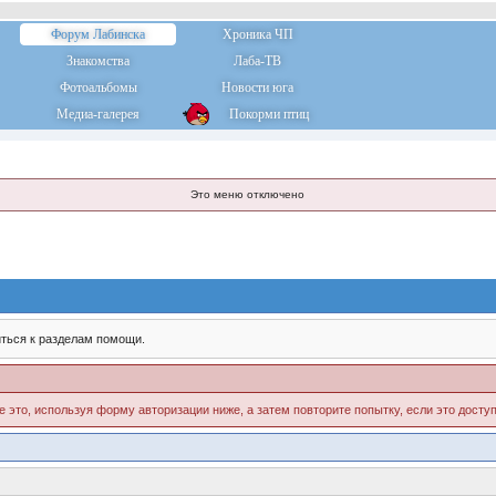
Форум Лабинска
Хроника ЧП
Знакомства
Лаба-ТВ
Фотоальбомы
Новости юга
Медиа-галерея
Покорми птиц
Это меню отключено
ться к разделам помощи.
е это, используя форму авторизации ниже, а затем повторите попытку, если это доступ