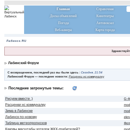
Главная
Справочная
Доска объявлений
Кинотеатры
Погода
Автовокзал
Веб-камера
Карта города
Лабинск.RU
Здравствуйт
Лабинский Форум
С возвращением, последний раз вы были здесь :
Сегодня, 21:54
Лабинский Форум — последние новости:
Расценки нс коммуналку
Последние затронутые темы:
Рисуем вместе :)
G-4
Расценки нс коммуналку
mod
Зима в Лабинске
mod
Лабинск по-новому
ele
Таблица метеопрогнозов
Фел
Каковы масштабы хотелок ЖКХ-грабителей?
mod