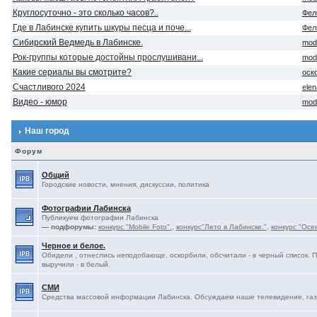
Круглосуточно - это сколько часов?..
Фел
Где в Лабинске купить шкуры песца и поче...
Фел
Сибирский Ведмедь в Лабинске.
mod
Рок-группы которые достойны прослушивани...
mod
Какие сериалы вы смотрите?
оск
Счастливого 2024
ele
Видео - юмор
mod
Наш город
Форум
Общий
Городские новости, мнения, дискуссии, политика
Фотографии Лабинска
Публикуем фотографии Лабинска
— подфорумы:
конкурс "Mobile Foto".
,
конкурс"Лето в Лабинске."
,
конкурс "Осе
Черное и белое.
Обидели , отнеслись неподобающе, оскорбили, обсчитали - в черный список. 
выручили - в белый.
СМИ
Средства массовой информации Лабинска. Обсуждаем наше телевидение, газе