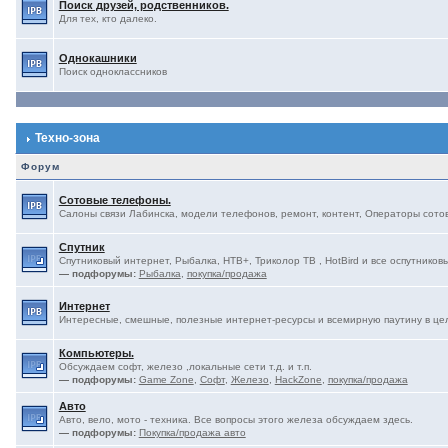
Поиск друзей, родственников.
Для тех, кто далеко.
Однокашники
Поиск одноклассников
Техно-зона
Форум
Сотовые телефоны.
Салоны связи Лабинска, модели телефонов, ремонт, контент, Операторы сотово
Спутник
Спутниковый интернет, Рыбалка, НТВ+, Триколор ТВ , HotBird и все оспутниковы
— подфорумы:
Рыбалка
,
покупка/продажа
Интернет
Интересные, смешные, полезные интернет-ресурсы и всемирную паутину в це
Компьютеры.
Обсуждаем софт, железо ,локальные сети т.д. и т.п.
— подфорумы:
Game Zone
,
Софт
,
Железо
,
HackZone
,
покупка/продажа
Авто
Авто, вело, мото - техника. Все вопросы этого железа обсуждаем здесь.
— подфорумы:
Покупка/продажа авто