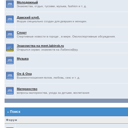
Молодежный
Знакомства, отдых, тусовки, музыка, fashion и т. д.
Дамский клуб.
Форум специально создан для девушек и женщин.
Спорт
Спортивные новости в городе , в мире. Околоспортивные обсуждения.
Знакомства на meet.labinsk.ru
Открылся сервис знакомств на Лабинск@ру.
Музыка
Он & Она
Взаимоотношения полов, любовь, секс и т. д.
Материнство
вопросы материнства, ухода за детьми, воспитания
Поиск
Форум