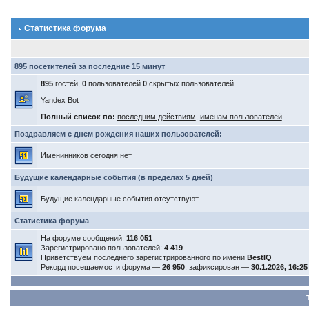
Статистика форума
895 посетителей за последние 15 минут
895
гостей,
0
пользователей
0
скрытых пользователей
Yandex Bot
Полный список по:
последним действиям
,
именам пользователей
Поздравляем с днем рождения наших пользователей:
Именинников сегодня нет
Будущие календарные события (в пределах 5 дней)
Будущие календарные события отсутствуют
Статистика форума
На форуме сообщений:
116 051
Зарегистрировано пользователей:
4 419
Приветствуем последнего зарегистрированного по имени
BestIQ
Рекорд посещаемости форума —
26 950
, зафиксирован —
30.1.2026, 16:25