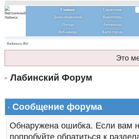
Главная
Справочная
Доска объявлений
Кинотеатры
Погода
Автовокзал
Веб-камера
Карта города
Лабинск.RU
Это м
Лабинский Форум
Сообщение форума
Обнаружена ошибка. Если вам н
попробуйте обратиться к разде