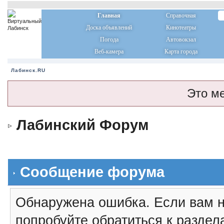
Главная
Справочная
Доска объявлений
Кинотеатры
Погода
Автовокзал
Веб-камера
Карта города
Лабинск.RU
Это м
Лабинский Форум
Сообщение форума
Обнаружена ошибка. Если вам н
попробуйте обратиться к разде