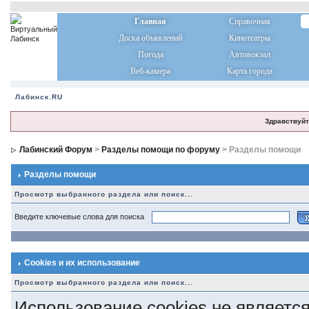
Главная
Справочная
Доска объявлений
Кинотеатры
Погода
Автовокзал
Веб-камера
Карта города
Лабинск.RU
Здравствуйт
Лабинский Форум
>
Разделы помощи по форуму
> Разделы помощи
Разделы помощи
Просмотр выбранного раздела или поиск...
Введите ключевые слова для поиска
Cookies и их использование
Просмотр выбранного раздела или поиск...
Использование cookies не является