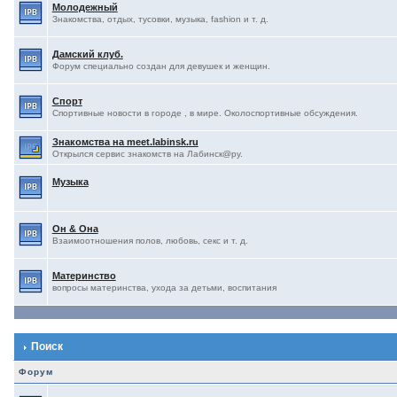
Молодежный
Знакомства, отдых, тусовки, музыка, fashion и т. д.
Дамский клуб.
Форум специально создан для девушек и женщин.
Спорт
Спортивные новости в городе , в мире. Околоспортивные обсуждения.
Знакомства на meet.labinsk.ru
Открылся сервис знакомств на Лабинск@ру.
Музыка
Он & Она
Взаимоотношения полов, любовь, секс и т. д.
Материнство
вопросы материнства, ухода за детьми, воспитания
Поиск
Форум