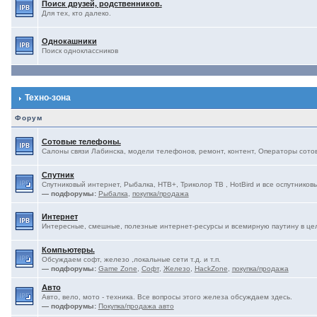
Поиск друзей, родственников.
Для тех, кто далеко.
Однокашники
Поиск одноклассников
Техно-зона
Форум
Сотовые телефоны.
Салоны связи Лабинска, модели телефонов, ремонт, контент, Операторы сотово
Спутник
Спутниковый интернет, Рыбалка, НТВ+, Триколор ТВ , HotBird и все оспутниковы
— подфорумы:
Рыбалка
,
покупка/продажа
Интернет
Интересные, смешные, полезные интернет-ресурсы и всемирную паутину в це
Компьютеры.
Обсуждаем софт, железо ,локальные сети т.д. и т.п.
— подфорумы:
Game Zone
,
Софт
,
Железо
,
HackZone
,
покупка/продажа
Авто
Авто, вело, мото - техника. Все вопросы этого железа обсуждаем здесь.
— подфорумы:
Покупка/продажа авто