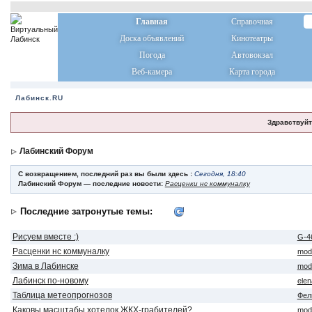
Главная
Справочная
Доска объявлений
Кинотеатры
Погода
Автовокзал
Веб-камера
Карта города
Лабинск.RU
Здравствуйт
Лабинский Форум
С возвращением, последний раз вы были здесь :
Сегодня, 18:40
Лабинский Форум — последние новости:
Расценки нс коммуналку
Последние затронутые темы:
Рисуем вместе :)
G-4
Расценки нс коммуналку
mod
Зима в Лабинске
mod
Лабинск по-новому
ele
Таблица метеопрогнозов
Фел
Каковы масштабы хотелок ЖКХ-грабителей?
mod