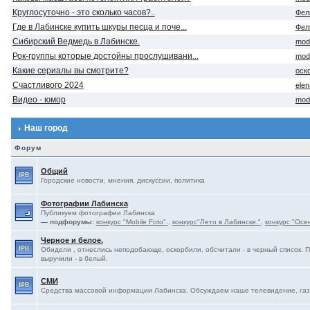
Круглосуточно - это сколько часов?..
Фел
Где в Лабинске купить шкуры песца и поче...
Фел
Сибирский Ведмедь в Лабинске.
mod
Рок-группы которые достойны прослушивани...
mod
Какие сериалы вы смотрите?
оск
Счастливого 2024
ele
Видео - юмор
mod
Наш город
Форум
Общий
Городские новости, мнения, дискуссии, политика
Фотографии Лабинска
Публикуем фотографии Лабинска
— подфорумы:
конкурс "Mobile Foto".
,
конкурс"Лето в Лабинске."
,
конкурс "Осе
Черное и белое.
Обидели , отнеслись неподобающе, оскорбили, обсчитали - в черный список. 
выручили - в белый.
СМИ
Средства массовой информации Лабинска. Обсуждаем наше телевидение, газе