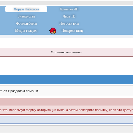
Форум Лабинска
Хроника ЧП
Знакомства
Лаба-ТВ
Фотоальбомы
Новости юга
Медиа-галерея
Покорми птиц
Это меню отключено
ться к разделам помощи.
е это, используя форму авторизации ниже, а затем повторите попытку, если это доступ