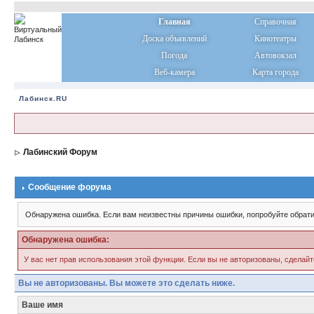
Главная
Справочная
Доска объявлений
Кинотеатры
Погода
Автовокзал
Веб-камера
Карта города
Лабинск.RU
Лабинский Форум
Сообщение форума
Обнаружена ошибка. Если вам неизвестны причины ошибки, попробуйте обрати
Обнаружена ошибка:
У вас нет прав использования этой функции. Если вы не авторизованы, сделайт
Вы не авторизованы. Вы можете это сделать ниже.
Ваше имя