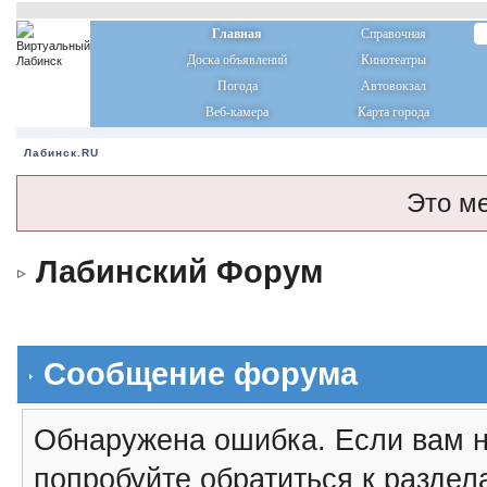
Главная
Справочная
Доска объявлений
Кинотеатры
Погода
Автовокзал
Веб-камера
Карта города
Лабинск.RU
Это м
Лабинский Форум
Сообщение форума
Обнаружена ошибка. Если вам н
попробуйте обратиться к разде