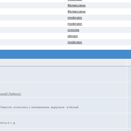
Феликсовна
Феликсовна
moderator
moderator
осколок
elenam
moderator
енний Лабинск"
Помогли, отнеслись с пониманием, выручили - в белый.
еты и т. д.