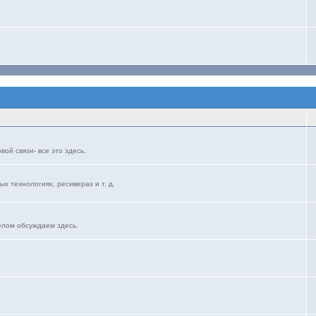
ой связи- все это здесь.
ых технологиях, ресиверах и т. д.
елом обсуждаем здесь.