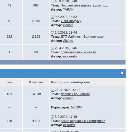
18.8.2020, 0:48
49
867
Тема:
Посоветуйте адвоката для пр...
Автор:
TARAN
9.6.2022, 16:52
16
2 070
Тема:
7 лет форуму
Автор:
elenam
1.5.2021, 19:44
152
2 109
Тема:
ДТП Лабинск - Вознесенская
Автор:
Лёшик
28.4.2015, 0:46
1
58
Тема:
Криминальные новости
Автор:
moderator
Тем
Ответов
Последнее сообщение
23.11.2025, 22:22
499
14 318
Тема:
Лабинск по-новому
Автор:
elenam
--
--
Переходов:
573200
3.4.2024, 17:19
118
4 521
Тема:
Какие сериалы вы смотрите?
Автор:
осколок