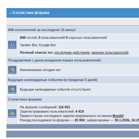
Статистика форума
848 посетителей за последние 15 минут
848
гостей,
0
пользователей
0
скрытых пользователей
Yandex Bot, Google Bot
Полный список по:
последним действиям
,
именам пользователей
Поздравляем с днем рождения наших пользователей:
Именинников сегодня нет
Будущие календарные события (в пределах 5 дней)
Будущие календарные события отсутствуют
Статистика форума
На форуме сообщений:
116 051
Зарегистрировано пользователей:
4 419
Приветствуем последнего зарегистрированного по имени
BestIQ
Рекорд посещаемости форума —
26 950
, зафиксирован —
30.1.2026, 16:2