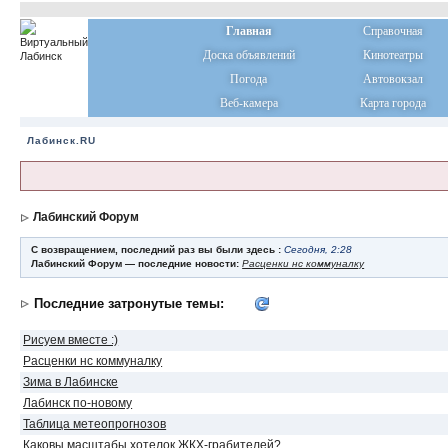
Главная
Справочная
Доска объявлений
Кинотеатры
Погода
Автовокзал
Веб-камера
Карта города
Лабинск.RU
Лабинский Форум
С возвращением, последний раз вы были здесь :
Сегодня, 2:28
Лабинский Форум — последние новости:
Расценки нс коммуналку
Последние затронутые темы:
Рисуем вместе :)
Расценки нс коммуналку
Зима в Лабинске
Лабинск по-новому
Таблица метеопрогнозов
Каковы масштабы хотелок ЖКХ-грабителей?