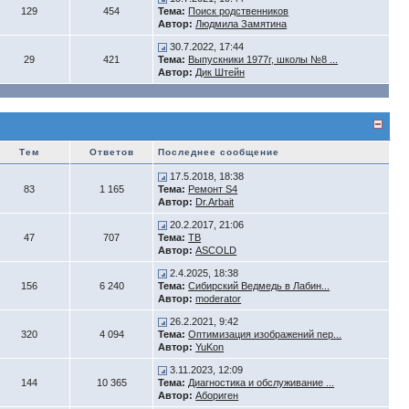
129
454
Тема:
Поиск родственников
Автор:
Людмила Замятина
30.7.2022, 17:44
29
421
Тема:
Выпускники 1977г, школы №8 ...
Автор:
Дик Штейн
Тем
Ответов
Последнее сообщение
17.5.2018, 18:38
83
1 165
Тема:
Ремонт S4
Автор:
Dr.Arbait
20.2.2017, 21:06
47
707
Тема:
ТВ
Автор:
ASCOLD
2.4.2025, 18:38
156
6 240
Тема:
Сибирский Ведмедь в Лабин...
Автор:
moderator
26.2.2021, 9:42
320
4 094
Тема:
Оптимизация изображений пер...
Автор:
YuKon
3.11.2023, 12:09
144
10 365
Тема:
Диагностика и обслуживание ...
Автор:
Абориген