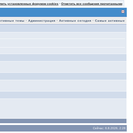
лить установленные форумом cookies
·
Отметить все сообщения прочитанными
ктивные темы
·
Администрация
·
Активные сегодня
·
Самые активные
Сейчас: 6.8.2026, 2:28