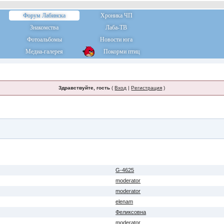
Форум Лабинска
Хроника ЧП
Знакомства
Лаба-ТВ
Фотоальбомы
Новости юга
Медиа-галерея
Покорми птиц
Здравствуйте, гость
(
Вход
|
Регистрация
)
G-4625
moderator
moderator
elenam
Феликсовна
moderator