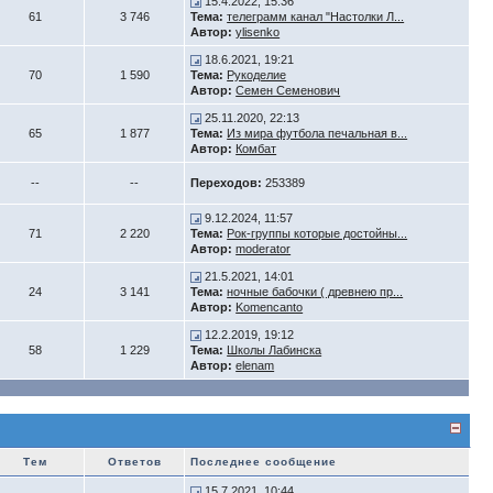
15.4.2022, 15:36
61
3 746
Тема:
телеграмм канал "Настолки Л...
Автор:
ylisenko
18.6.2021, 19:21
70
1 590
Тема:
Рукоделие
Автор:
Семен Семенович
25.11.2020, 22:13
65
1 877
Тема:
Из мира футбола печальная в...
Автор:
Комбат
--
--
Переходов:
253389
9.12.2024, 11:57
71
2 220
Тема:
Рок-группы которые достойны...
Автор:
moderator
21.5.2021, 14:01
24
3 141
Тема:
ночные бабочки ( древнею пр...
Автор:
Komencanto
12.2.2019, 19:12
58
1 229
Тема:
Школы Лабинска
Автор:
elenam
Тем
Ответов
Последнее сообщение
15.7.2021, 10:44