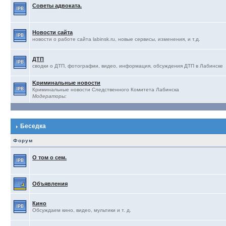
Советы адвоката.
Новости сайта
новости о работе сайта labinsk.ru, новые сервисы, изменения, и т.д.
ДТП
сводки о ДТП, фотографии, видео, информация, обсуждения ДТП в Лабинске
Kриминальные новости
Криминальные новости Следственного Комитета Лабинска
Модераторы:
Беседка
Форум
О том о сем.
Объявления
Кино
Обсуждаем кино, видео, мультики и т. д.