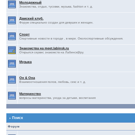
Молодежный
Знакомства, отдых, тусовки, музыка, fashion и т. д.
Дамский клуб.
Форум специально создан для девушек и женщин.
Спорт
Спортивные новости в городе , в мире. Околоспортивные обсуждения.
Знакомства на meet.labinsk.ru
Открылся сервис знакомств на Лабинск@ру.
Музыка
Он & Она
Взаимоотношения полов, любовь, секс и т. д.
Материнство
вопросы материнства, ухода за детьми, воспитания
Поиск
Форум