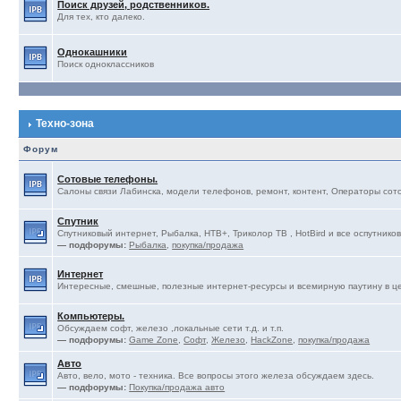
Поиск друзей, родственников.
Для тех, кто далеко.
Однокашники
Поиск одноклассников
Техно-зона
Форум
Сотовые телефоны.
Салоны связи Лабинска, модели телефонов, ремонт, контент, Операторы сотов
Спутник
Спутниковый интернет, Рыбалка, НТВ+, Триколор ТВ , HotBird и все оспутников
— подфорумы:
Рыбалка
,
покупка/продажа
Интернет
Интересные, смешные, полезные интернет-ресурсы и всемирную паутину в ц
Компьютеры.
Обсуждаем софт, железо ,локальные сети т.д. и т.п.
— подфорумы:
Game Zone
,
Софт
,
Железо
,
HackZone
,
покупка/продажа
Авто
Авто, вело, мото - техника. Все вопросы этого железа обсуждаем здесь.
— подфорумы:
Покупка/продажа авто