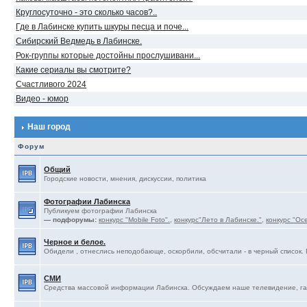
Круглосуточно - это сколько часов?..
Где в Лабинске купить шкуры песца и поче...
Сибирский Ведмедь в Лабинске.
Рок-группы которые достойны прослушивани...
Какие сериалы вы смотрите?
Счастливого 2024
Видео - юмор
Наш город
Форум
Общий
Городские новости, мнения, дискуссии, политика
Фотографии Лабинска
Публикуем фотографии Лабинска
— подфорумы:
конкурс "Mobile Foto".
,
конкурс"Лето в Лабинске."
,
конкурс "Ос
Черное и белое.
Обидели , отнеслись неподобающе, оскорбили, обсчитали - в черный список. 
СМИ
Средства массовой информации Лабинска. Обсуждаем наше телевидение, газ