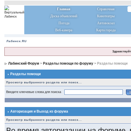
Главная
Справочная
Доска объявлений
Кинотеатры
Погода
Автовокзал
Веб-камера
Карта города
Лабинск.RU
Здравствуйт
Лабинский Форум
>
Разделы помощи по форуму
> Разделы помощи
Разделы помощи
Просмотр выбранного раздела или поиск...
Введите ключевые слова для поиска
Авторизация и Выход из форума
Просмотр выбранного раздела или поиск...
Во время авторизации на форуме,