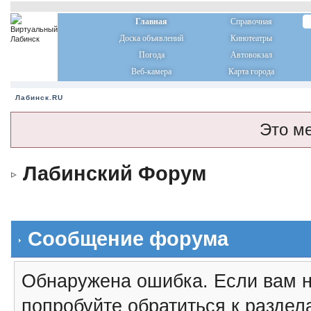
Главная
Справочная
Доска объявлений
Кинотеатры
Погода
Автовокзал
Веб-камера
Карта города
Лабинск.RU
Это м
Лабинский Форум
Сообщение форума
Обнаружена ошибка. Если вам н
попробуйте обратиться к разде