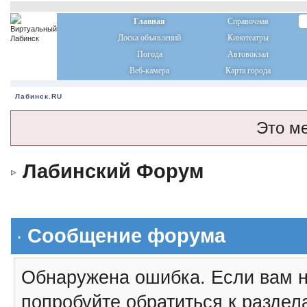
Главная
Справочная
Доска объявлений
Кинотеатры
Погода
Автовокзал
Веб-камера
Карта города
Лабинск.RU
Это м
Лабинский Форум
Сообщение форума
Обнаружена ошибка. Если вам н
попробуйте обратиться к разде