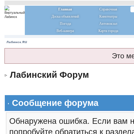
Главная
Справочная
Доска объявлений
Кинотеатры
Погода
Автовокзал
Веб-камера
Карта города
Лабинск.RU
Это м
Лабинский Форум
Сообщение форума
Обнаружена ошибка. Если вам н
попробуйте обратиться к разде