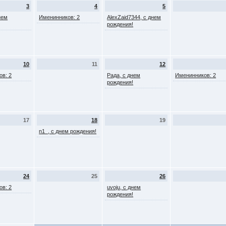
3
4
5
нем
Именинников: 2
AlexZaid7344, с днем
рождения!
10
11
12
ов: 2
Рада, с днем
Именинников: 2
рождения!
17
18
19
n1_, с днем рождения!
24
25
26
ов: 2
uvoju, с днем
рождения!