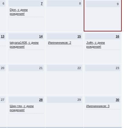
6
7
8
9
Djon, с днем
рождения!
13
14
15
16
tatyana1408, с днем
Именинников: 2
Jo#n, с днем
рождения!
рождения!
20
21
22
23
27
28
29
30
Шин-тян, с днем
Именинников: 3
рождения!