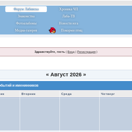
Форум Лабинска
Хроника ЧП
Знакомства
Лаба-ТВ
Фотоальбомы
Новости юга
Медиа-галерея
Покорми птиц
Здравствуйте, гость
(
Вход
|
Регистрация
)
«
Август 2026
»
обытий и именинников
ник
Вторник
Среда
Четверг