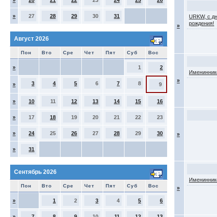
»
20
21
22
23
24
25
26
»
27
28
29
30
31
URKW, с д
рождения!
»
Август 2026
Пон
Вто
Сре
Чет
Пят
Суб
Вос
»
1
2
Именинник
»
3
4
5
6
7
8
»
9
»
10
11
12
13
14
15
16
»
17
18
19
20
21
22
23
»
24
25
26
27
28
29
30
»
»
31
Сентябрь 2026
Именинник
Пон
Вто
Сре
Чет
Пят
Суб
Вос
»
»
1
2
3
4
5
6
»
7
8
9
10
11
12
13