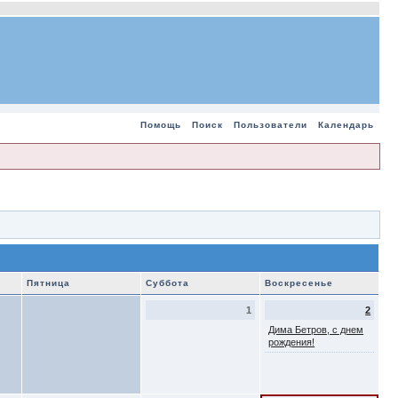
Помощь
Поиск
Пользователи
Календарь
Пятница
Суббота
Воскресенье
1
2
Дима Бетров, с днем
рождения!