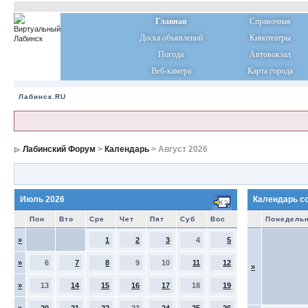
Главная
Справочная
Доска объявлений
Кинотеатры
Погода
Автовокзал
Веб-камера
Карта города
Лабинск.RU
Лабинский Форум
>
Календарь
> Август 2026
Июль 2026
Календарь с
Пон
Вто
Сре
Чет
Пят
Суб
Вос
Понедель
»
1
2
3
4
5
»
6
7
8
9
10
11
12
»
»
13
14
15
16
17
18
19