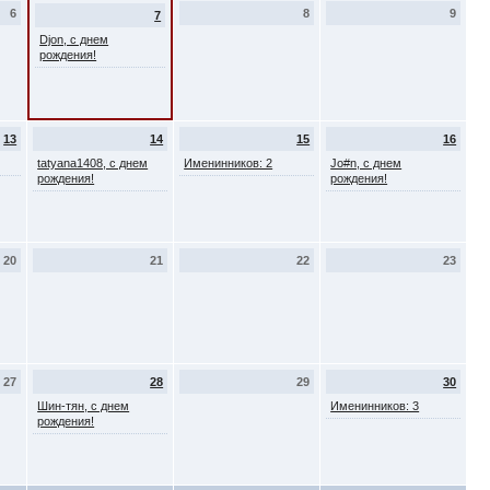
6
8
9
7
Djon, с днем
рождения!
13
14
15
16
tatyana1408, с днем
Именинников: 2
Jo#n, с днем
рождения!
рождения!
20
21
22
23
27
28
29
30
Шин-тян, с днем
Именинников: 3
рождения!