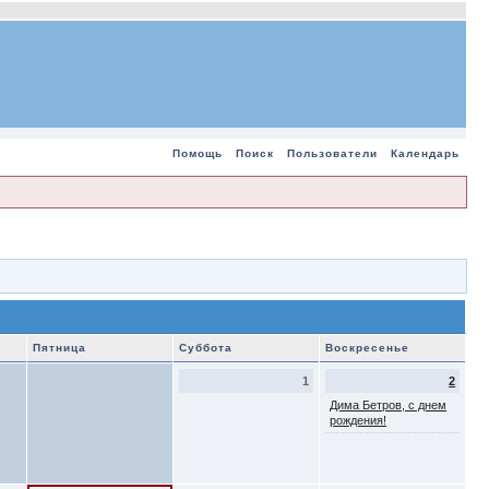
Помощь
Поиск
Пользователи
Календарь
Пятница
Суббота
Воскресенье
1
2
Дима Бетров, с днем
рождения!