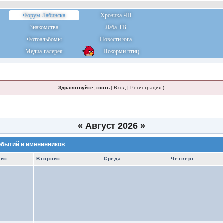
Форум Лабинска
Хроника ЧП
Знакомства
Лаба-ТВ
Фотоальбомы
Новости юга
Медиа-галерея
Покорми птиц
Здравствуйте, гость
(
Вход
|
Регистрация
)
«
Август 2026
»
обытий и именинников
ник
Вторник
Среда
Четверг