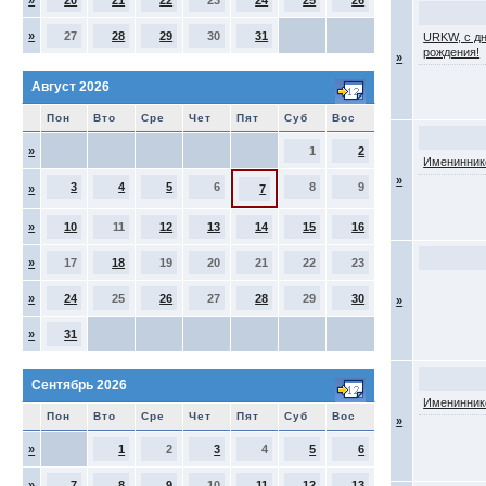
»
20
21
22
23
24
25
26
»
27
28
29
30
31
URKW, с д
рождения!
»
Август 2026
Пон
Вто
Сре
Чет
Пят
Суб
Вос
»
1
2
Именинник
»
3
4
5
6
8
9
»
7
»
10
11
12
13
14
15
16
»
17
18
19
20
21
22
23
»
24
25
26
27
28
29
30
»
»
31
Сентябрь 2026
Именинник
Пон
Вто
Сре
Чет
Пят
Суб
Вос
»
»
1
2
3
4
5
6
»
7
8
9
10
11
12
13