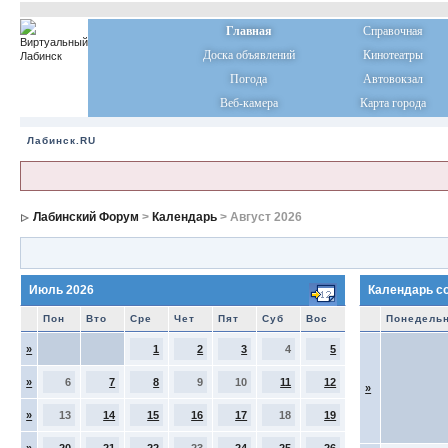
Главная
Справочная
Доска объявлений
Кинотеатры
Погода
Автовокзал
Веб-камера
Карта города
Лабинск.RU
Лабинский Форум
>
Календарь
> Август 2026
Июль 2026
Календарь с
Пон
Вто
Сре
Чет
Пят
Суб
Вос
Понедель
»
1
2
3
4
5
»
6
7
8
9
10
11
12
»
»
13
14
15
16
17
18
19