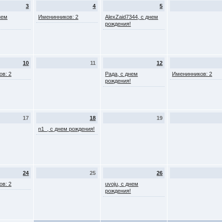
3
4
5
нем
Именинников: 2
AlexZaid7344, с днем
рождения!
10
11
12
ов: 2
Рада, с днем
Именинников: 2
рождения!
17
18
19
n1_, с днем рождения!
24
25
26
ов: 2
uvoju, с днем
рождения!