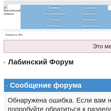
Главная
Справочная
Доска объявлений
Кинотеатры
Погода
Автовокзал
Веб-камера
Карта города
Лабинск.RU
Это м
Лабинский Форум
Сообщение форума
Обнаружена ошибка. Если вам н
попробуйте обратиться к разде