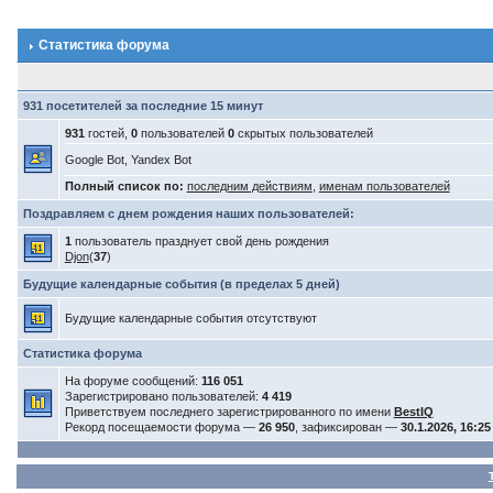
Статистика форума
931 посетителей за последние 15 минут
931
гостей,
0
пользователей
0
скрытых пользователей
Google Bot, Yandex Bot
Полный список по:
последним действиям
,
именам пользователей
Поздравляем с днем рождения наших пользователей:
1
пользователь празднует свой день рождения
Djon
(
37
)
Будущие календарные события (в пределах 5 дней)
Будущие календарные события отсутствуют
Статистика форума
На форуме сообщений:
116 051
Зарегистрировано пользователей:
4 419
Приветствуем последнего зарегистрированного по имени
BestIQ
Рекорд посещаемости форума —
26 950
, зафиксирован —
30.1.2026, 16:25