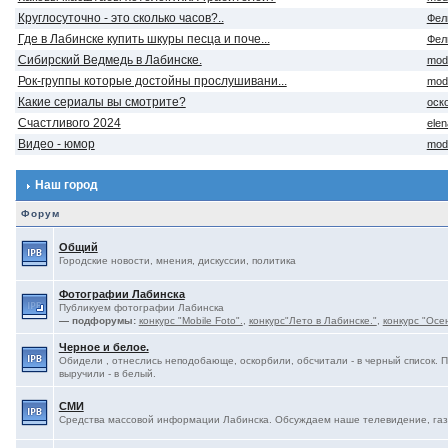
Круглосуточно - это сколько часов?..
Фел
Где в Лабинске купить шкуры песца и поче...
Фел
Сибирский Ведмедь в Лабинске.
mod
Рок-группы которые достойны прослушивани...
mod
Какие сериалы вы смотрите?
оск
Счастливого 2024
ele
Видео - юмор
mod
Наш город
Форум
Общий
Городские новости, мнения, дискуссии, политика
Фотографии Лабинска
Публикуем фотографии Лабинска
— подфорумы:
конкурс "Mobile Foto".
,
конкурс"Лето в Лабинске."
,
конкурс "Осе
Черное и белое.
Обидели , отнеслись неподобающе, оскорбили, обсчитали - в черный список. 
выручили - в белый.
СМИ
Средства массовой информации Лабинска. Обсуждаем наше телевидение, газе