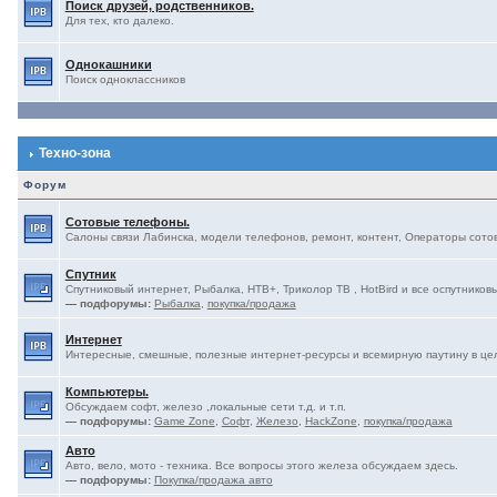
Поиск друзей, родственников.
Для тех, кто далеко.
Однокашники
Поиск одноклассников
Техно-зона
Форум
Сотовые телефоны.
Салоны связи Лабинска, модели телефонов, ремонт, контент, Операторы сотово
Спутник
Спутниковый интернет, Рыбалка, НТВ+, Триколор ТВ , HotBird и все оспутниковы
— подфорумы:
Рыбалка
,
покупка/продажа
Интернет
Интересные, смешные, полезные интернет-ресурсы и всемирную паутину в це
Компьютеры.
Обсуждаем софт, железо ,локальные сети т.д. и т.п.
— подфорумы:
Game Zone
,
Софт
,
Железо
,
HackZone
,
покупка/продажа
Авто
Авто, вело, мото - техника. Все вопросы этого железа обсуждаем здесь.
— подфорумы:
Покупка/продажа авто