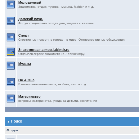
Молодежный
Знакомства, отдых, тусовки, музыка, fashion и т. д.
Дамский клуб.
Форум специально создан для девушек и женщин.
Спорт
Спортивные новости в городе , в мире. Околоспортивные обсуждения.
Знакомства на meet.labinsk.ru
Открылся сервис знакомств на Лабинск@ру.
Музыка
Он & Она
Взаимоотношения полов, любовь, секс и т. д.
Материнство
вопросы материнства, ухода за детьми, воспитания
Поиск
Форум