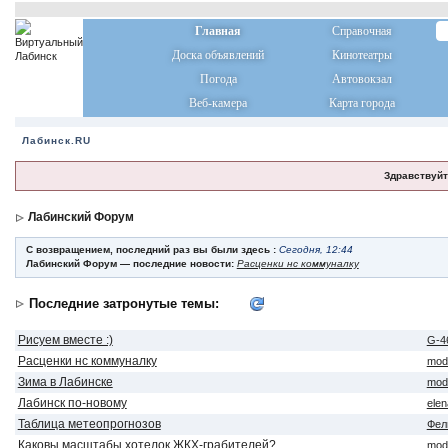
Главная
Справочная
Доска объявлений
Кинотеатры
Погода
Автовокзал
Веб-камера
Карта города
Лабинск.RU
Здравствуйт
Лабинский Форум
С возвращением, последний раз вы были здесь :
Сегодня, 12:44
Лабинский Форум — последние новости:
Расценки нс коммуналку
Последние затронутые темы:
Рисуем вместе :)
G-4
Расценки нс коммуналку
mod
Зима в Лабинске
mod
Лабинск по-новому
ele
Таблица метеопрогнозов
Фел
Каковы масштабы хотелок ЖКХ-грабителей?
mod