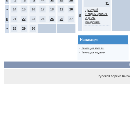
31
»
14
15
16
17
18
19
20
Дмитрий
Владимирович,
»
с днем
»
21
22
23
24
25
26
27
рождения!
»
28
29
30
Навигация
·
Текущий месяц
·
Текущая неделя
Русская версия
Invis