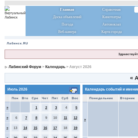
Главная
Справочная
Доска объявлений
Кинотеатры
Погода
Автовокзал
Веб-камера
Карта города
Лабинск.RU
Здравствуйт
Лабинский Форум
>
Календарь
> Август 2026
«
А
Июль 2026
Календарь событий и имени
Пон
Вто
Сре
Чет
Пят
Суб
Вос
Понедельник
Вторник
»
1
2
3
4
5
»
6
7
8
9
10
11
12
»
»
13
14
15
16
17
18
19