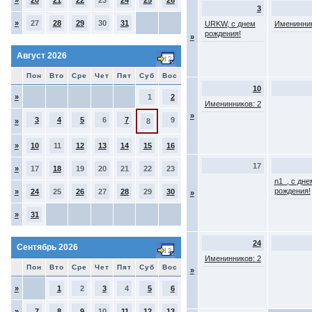
»
20
21
22
23
24
25
26
3
»
27
28
29
30
31
URKW, с днем
Именинник
рождения!
»
Август 2026
Пон
Вто
Сре
Чет
Пят
Суб
Вос
10
»
1
2
Именинников: 2
»
3
4
5
6
7
9
»
8
»
10
11
12
13
14
15
16
17
»
17
18
19
20
21
22
23
n1_, с дне
рождения!
»
24
25
26
27
28
29
30
»
»
31
24
Сентябрь 2026
Именинников: 2
Пон
Вто
Сре
Чет
Пят
Суб
Вос
»
»
1
2
3
4
5
6
»
7
8
9
10
11
12
13