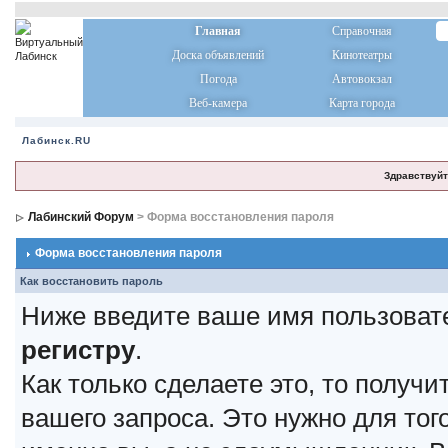
Главная
Справочная
Доска объявлений
Кинотеатры
Погода
Автовокзал
Веб-камера
Карта города
Лабинск.RU
Здравствуйт
Лабинский Форум
> Форма восстановления пароля
Форма восстановления пароля
Как восстановить пароль
Ниже введите ваше имя пользоват
регистру
.
Как только сделаете это, то получ
вашего запроса. Это нужно для тог