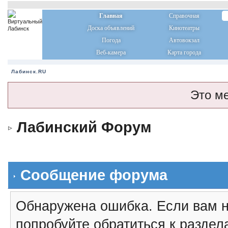
Главная
Справочная
Доска объявлений
Кинотеатры
Погода
Автовокзал
Веб-камера
Карта города
Лабинск.RU
Это м
Лабинский Форум
Сообщение форума
Обнаружена ошибка. Если вам н
попробуйте обратиться к разде