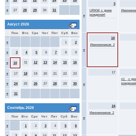
»
20
21
22
23
24
25
26
3
»
27
28
29
30
31
URKW, с днем
Именинни
рождения!
»
Август 2026
Пон
Вто
Сре
Чет
Пят
Суб
Вос
10
»
1
2
Именинников: 2
»
»
3
4
5
6
7
8
9
11
12
13
14
15
16
»
10
17
»
17
18
19
20
21
22
23
n1_, с дн
рождения
»
24
25
26
27
28
29
30
»
»
31
24
Сентябрь 2026
Именинников: 2
Пон
Вто
Сре
Чет
Пят
Суб
Вос
»
»
1
2
3
4
5
6
»
7
8
9
10
11
12
13