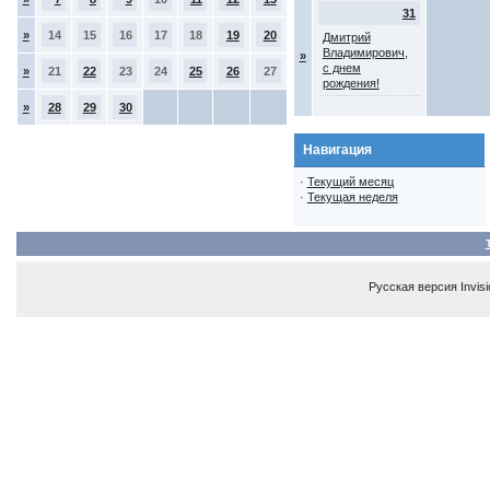
31
»
14
15
16
17
18
19
20
Дмитрий
Владимирович,
»
с днем
»
21
22
23
24
25
26
27
рождения!
»
28
29
30
Навигация
·
Текущий месяц
·
Текущая неделя
Русская версия
Invis