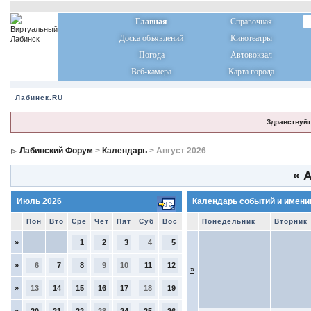
Главная
Справочная
Доска объявлений
Кинотеатры
Погода
Автовокзал
Веб-камера
Карта города
Лабинск.RU
Здравствуйт
Лабинский Форум
>
Календарь
> Август 2026
«
А
Июль 2026
Календарь событий и имени
Пон
Вто
Сре
Чет
Пят
Суб
Вос
Понедельник
Вторник
»
1
2
3
4
5
»
6
7
8
9
10
11
12
»
»
13
14
15
16
17
18
19