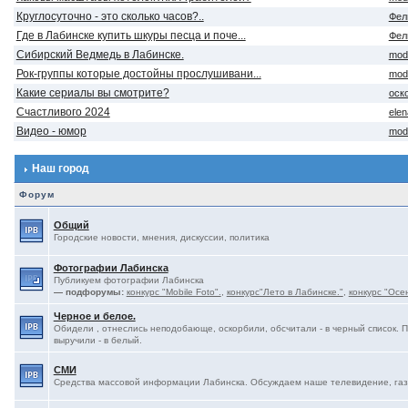
Круглосуточно - это сколько часов?..
Фел
Где в Лабинске купить шкуры песца и поче...
Фел
Сибирский Ведмедь в Лабинске.
mod
Рок-группы которые достойны прослушивани...
mod
Какие сериалы вы смотрите?
оск
Счастливого 2024
ele
Видео - юмор
mod
Наш город
Форум
Общий
Городские новости, мнения, дискуссии, политика
Фотографии Лабинска
Публикуем фотографии Лабинска
— подфорумы:
конкурс "Mobile Foto".
,
конкурс"Лето в Лабинске."
,
конкурс "Осе
Черное и белое.
Обидели , отнеслись неподобающе, оскорбили, обсчитали - в черный список. 
выручили - в белый.
СМИ
Средства массовой информации Лабинска. Обсуждаем наше телевидение, газе