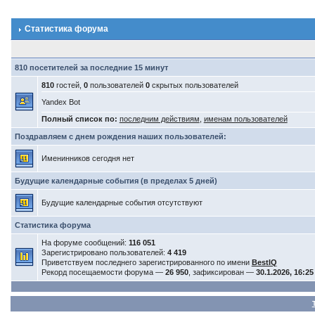
Статистика форума
810 посетителей за последние 15 минут
810
гостей,
0
пользователей
0
скрытых пользователей
Yandex Bot
Полный список по:
последним действиям
,
именам пользователей
Поздравляем с днем рождения наших пользователей:
Именинников сегодня нет
Будущие календарные события (в пределах 5 дней)
Будущие календарные события отсутствуют
Статистика форума
На форуме сообщений:
116 051
Зарегистрировано пользователей:
4 419
Приветствуем последнего зарегистрированного по имени
BestIQ
Рекорд посещаемости форума —
26 950
, зафиксирован —
30.1.2026, 16:25