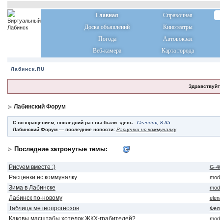
Главная
Справочная
Доска объявлений
Кинотеатры
Погода
Автовокзал
Веб-камера
Карта города
Лабинск.RU
Здравствуйт
Лабинский Форум
С возвращением, последний раз вы были здесь :
Сегодня, 8:35
Лабинский Форум — последние новости:
Расценки нс коммуналку
Последние затронутые темы:
Рисуем вместе :)
G-4
Расценки нс коммуналку
mod
Зима в Лабинске
mod
Лабинск по-новому
ele
Таблица метеопрогнозов
Фел
Каковы масштабы хотелок ЖКХ-грабителей?
mod