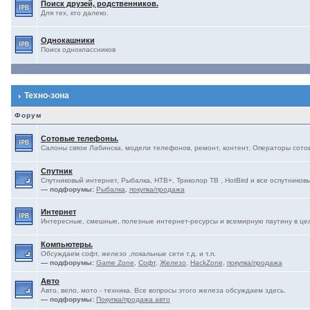
Поиск друзей, родственников.
Для тех, кто далеко.
Однокашники
Поиск одноклассников
Техно-зона
Форум
Сотовые телефоны.
Салоны связи Лабинска, модели телефонов, ремонт, контент, Операторы сотово
Спутник
Спутниковый интернет, Рыбалка, НТВ+, Триколор ТВ , HotBird и все оспутниковы
— подфорумы:
Рыбалка
,
покупка/продажа
Интернет
Интересные, смешные, полезные интернет-ресурсы и всемирную паутину в це
Компьютеры.
Обсуждаем софт, железо ,локальные сети т.д. и т.п.
— подфорумы:
Game Zone
,
Софт
,
Железо
,
HackZone
,
покупка/продажа
Авто
Авто, вело, мото - техника. Все вопросы этого железа обсуждаем здесь.
— подфорумы:
Покупка/продажа авто