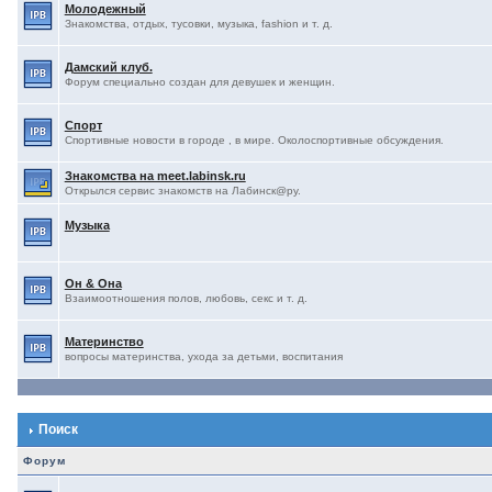
Молодежный
Знакомства, отдых, тусовки, музыка, fashion и т. д.
Дамский клуб.
Форум специально создан для девушек и женщин.
Спорт
Спортивные новости в городе , в мире. Околоспортивные обсуждения.
Знакомства на meet.labinsk.ru
Открылся сервис знакомств на Лабинск@ру.
Музыка
Он & Она
Взаимоотношения полов, любовь, секс и т. д.
Материнство
вопросы материнства, ухода за детьми, воспитания
Поиск
Форум