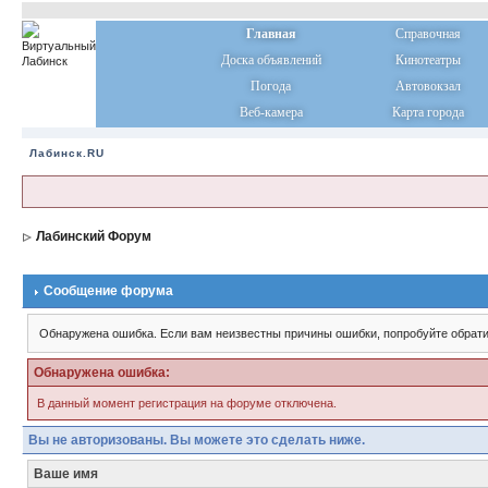
Главная
Справочная
Доска объявлений
Кинотеатры
Погода
Автовокзал
Веб-камера
Карта города
Лабинск.RU
Лабинский Форум
Сообщение форума
Обнаружена ошибка. Если вам неизвестны причины ошибки, попробуйте обрати
Обнаружена ошибка:
В данный момент регистрация на форуме отключена.
Вы не авторизованы. Вы можете это сделать ниже.
Ваше имя