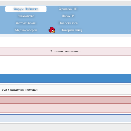
Форум Лабинска
Хроника ЧП
Знакомства
Лаба-ТВ
Фотоальбомы
Новости юга
Медиа-галерея
Покорми птиц
Это меню отключено
ться к разделам помощи.