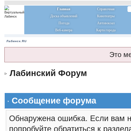
Главная
Справочная
Доска объявлений
Кинотеатры
Погода
Автовокзал
Веб-камера
Карта города
Лабинск.RU
Это м
Лабинский Форум
Сообщение форума
Обнаружена ошибка. Если вам н
попробуйте обратиться к разде